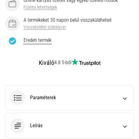
Online kártyás fizetés vagy egyéb fizetési módok
rendkívül
Fizetési lehetőségek
gyakori
egészségügyi
A termékeket 30 napon belül visszaküldheted
probléma,
Visszaküldési szabályzat
amellyel
a…
Eredeti termék
Minden cikk
Kiváló
4.8 5-ből
megjelenítése
Paraméterek
Leírás