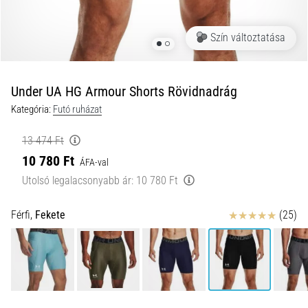
és
hogyan
Szín változtatása
kell
végrehajtani
őket?
Under UA HG Armour Shorts Rövidnadrág
A
Kategória:
Futó ruházat
gyakorlatban
az
13 474 Ft
ingafutás
10 780 Ft
a
ÁFA-val
sebességet,
Utolsó legalacsonyabb ár:
10 780 Ft
a
mozgékonyságot
Értékelés
Férfi,
Fekete
(25)
és
az
irányváltási
képességet
teszteli.
Hogyan