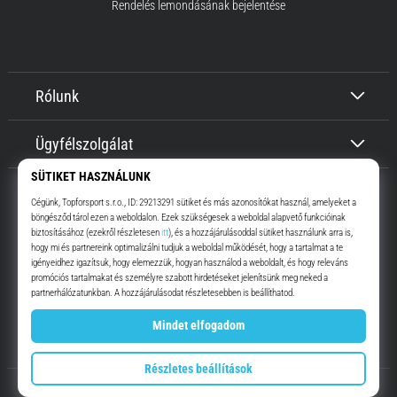
Rendelés lemondásának bejelentése
Rólunk
Ügyfélszolgálat
Top4Running.hu
Már több, mint 16 éve motiválunk, hogy menj, és fuss. Gyorsabban.
Velünk. Mindennap.
Instagram
YouTube
© 2010 – 2026
Top4Running.hu