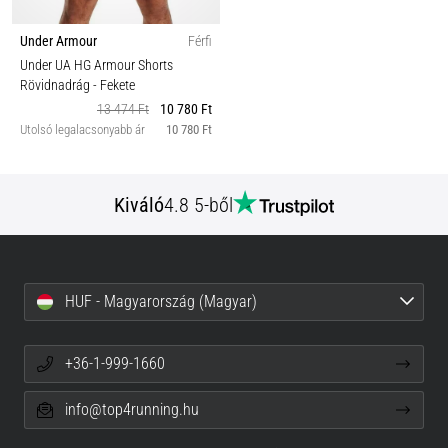
Under Armour
Férfi
Under UA HG Armour Shorts
Rövidnadrág
- Fekete
13 474 Ft
10 780 Ft
Utolsó legalacsonyabb ár
10 780 Ft
Kiváló
4.8 5-ből
HUF - Magyarország (Magyar)
+36-1-999-1660
info@top4running.hu