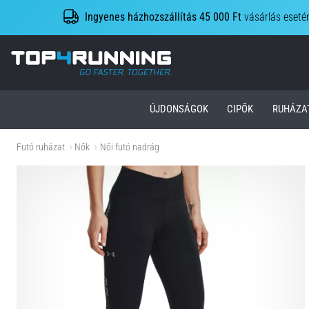
Ingyenes házhozszállítás 45 000 Ft
vásárlás eseté
Top4Running.hu
ÚJDONSÁGOK
CIPŐK
RUHÁZA
Futó ruházat
Nők
Női futó nadrág