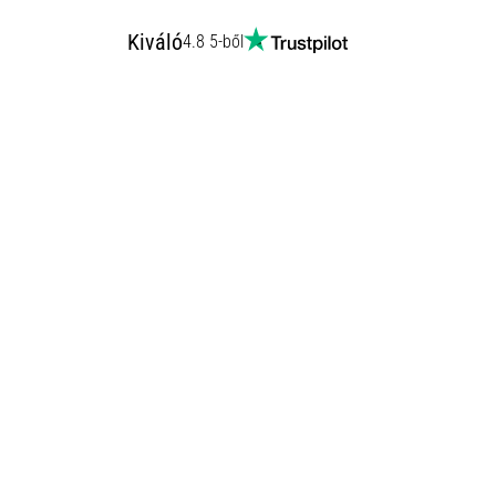
Kiváló
4.8 5-ből