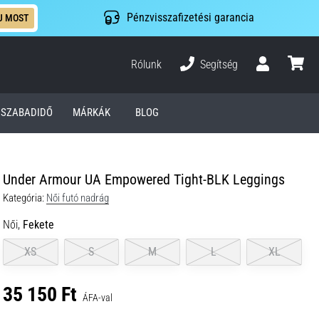
Pénzvisszafizetési garancia
J MOST
Rólunk
Segítség
Felhasználó
kosár
SZABADIDŐ
MÁRKÁK
BLOG
Under Armour UA Empowered Tight-BLK Leggings
Kategória:
Női futó nadrág
Női,
Fekete
XS
S
M
L
XL
35 150 Ft
ÁFA-val