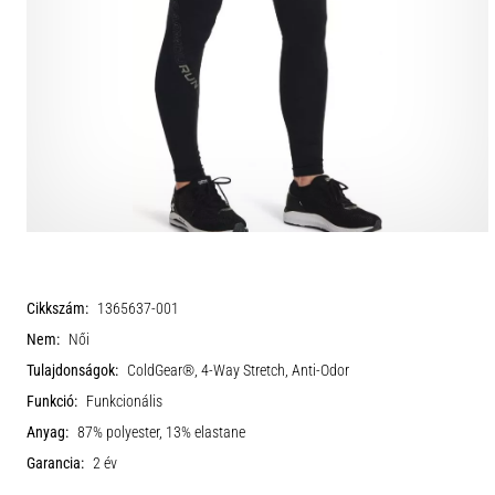
Cikkszám:
1365637-001
Nem:
Női
Tulajdonságok:
ColdGear®, 4-Way Stretch, Anti-Odor
Funkció:
Funkcionális
Anyag:
87% polyester, 13% elastane
Garancia:
2 év