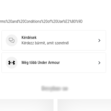
Terms%20and%20Conditions%20of%20Use%E2%80%9D
Kérdések
Kérdések
Kérdezz bármit, amit szeretnél
Még több Under Armour
Under Armour