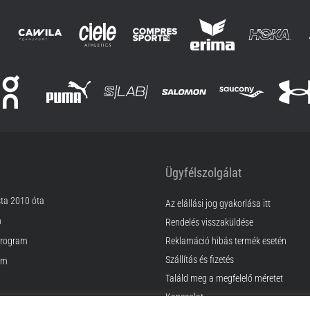
Ügyfélszolgálat
sta 2010 óta
Az elállási jog gyakorlása itt
m
Rendelés visszaküldése
rogram
Reklamáció hibás termék esetén
Szállítás és fizetés
am
Találd meg a megfelelő méretet
Kapcsolat
k