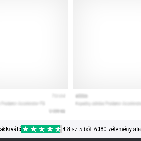
ják
Kiváló
4.8
az 5-ből,
6080 vélemény ala