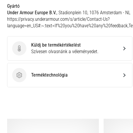
Gyártó
Under Armour Europe B.V.
, Stadionplein 10, 1076 Amsterdam - NL
https://privacy.underarmour.com/s/article/Contact-Us?
language=en_US#:~:text=If%20you%20have%20any%20feedback,
Küldj be termékértékelést
Küldj be termékértékelést
Szívesen olvasnánk a véleményedet.
Terméktechnológia
Terméktechnológia