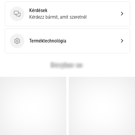
az
állóképességi
Kérdések
teljesítményt.
Kérdések
Kérdezz bármit, amit szeretnél
Vajon
tényleg
igaz?
Terméktechnológia
Tudd
Terméktechnológia
meg,
miből…
Minden cikk
megjelenítése