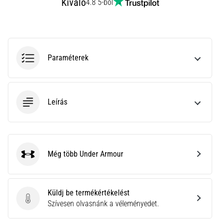
Kiváló
4.8 5-ből
gyulladása
…
2026.08.05.
Paraméterek
•
14 perces olvasási idő
Szénhidrát-
szuperkompenzáció:
Leírás
Hogyan
befolyásolja
a
futóteljesítményt?
Még több Under Armour
Under Armour
Azt
mondják,
a
Küldj be termékértékelést
szénhidrát-
Küldj be termékértékelést
Szívesen olvasnánk a véleményedet.
szuperkompenzáció
javítja