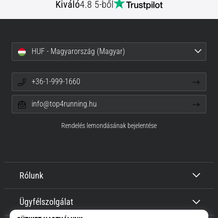
Kiváló
4.8 5-ből
HUF - Magyarország (Magyar)
+36-1-999-1660
info@top4running.hu
Rendelés lemondásának bejelentése
Rólunk
Ügyfélszolgálat