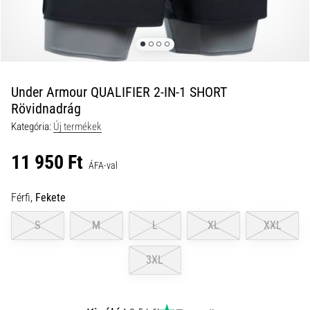
okok
és
a
leghatékonyabb
kezelések
Under Armour QUALIFIER 2-IN-1 SHORT
Éles
Rövidnadrág
sarokfájdalmat
tapasztalsz
Kategória:
Új termékek
futás
közben
11 950 Ft
ÁFA-val
vagy
után?
Férfi,
Fekete
Az
egyik
S
M
L
XL
XXL
leggyakoribb
kiváltó
3XL
ok
a
talpi
bőnye