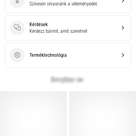
leggyakoribb
Küldj be termékértékelést
Szívesen olvasnánk a véleményedet.
kiváltó
ok
a
Kérdések
talpi
Kérdések
Kérdezz bármit, amit szeretnél
bőnye
gyulladása
…
Terméktechnológia
Terméktechnológia
Minden cikk
megjelenítése