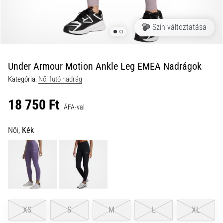
okai
A
Szín változtatása
térdfájdalom
életében
legalább
egyszer
Under Armour Motion Ankle Leg EMEA Nadrágok
minden
Kategória:
Női futó nadrág
futót
elér,
18 750 Ft
legyen
ÁFA-val
szó
amatőrről
Női,
Kék
vagy
profiról.
Mik
a
fájdalom…
XS
S
M
L
XL
2026.08.05.