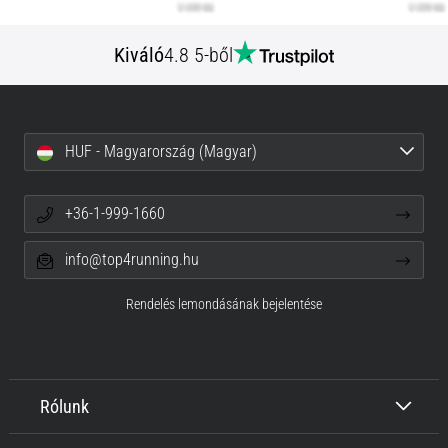
Kiváló
4.8 5-ből
HUF - Magyarország (Magyar)
+36-1-999-1660
info@top4running.hu
Rendelés lemondásának bejelentése
Rólunk