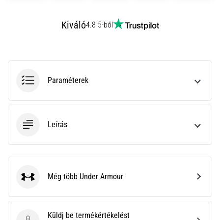
•
10 perces olvasási idő
Kiváló
4.8 5-ből
Plantar
Fasciitis:
Tünetek,
okok
és
Paraméterek
a
leghatékonyabb
kezelések
Leírás
Éles
sarokfájdalmat
tapasztalsz
futás
közben
Még több Under Armour
vagy
Under Armour
után?
Az
egyik
Küldj be termékértékelést