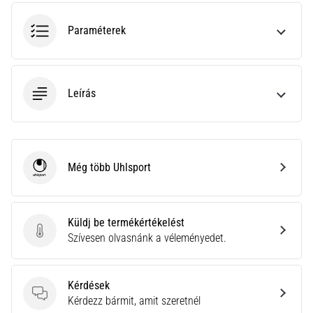
hajtható…
Paraméterek
2026.08.06.
•
11 perces olvasási idő
Leírás
Futótérd:
Okok,
kezelés
és
megelőzés
Még több Uhlsport
Uhlsport
A
futótérd,
más
Küldj be termékértékelést
néven
Küldj be termékértékelést
Szívesen olvasnánk a véleményedet.
iliotibiális
szalag
szindróma
Kérdések
(ITBS),
Kérdések
Kérdezz bármit, amit szeretnél
egy