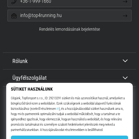
+36-1-999-1660
info@top4running.hu
Rendelés lemondásának bejelentése
Rólunk
Ügyfélszolgálat
Top4Running.hu
Már több, mint 16 éve motiválunk, hogy menj, és fuss. Gyorsabban.
Velünk. Mindennap.