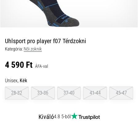
és
hogyan
kell
végrehajtani
őket?
Uhlsport pro player f07 Térdzokni
A
Kategória:
Női zoknik
gyakorlatban
az
4 590 Ft
ingafutás
ÁFA-val
a
sebességet,
Unisex,
Kék
a
mozgékonyságot
28-32
33-36
37-40
41-44
45-47
és
az
irányváltási
Kiváló
4.8 5-ből
képességet
teszteli.
Hogyan