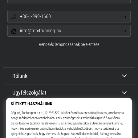
+36-1-999-1660
info@top4running.hu
Rendelés lemondásának bejelentése
Rólunk
Ügyfélszolgálat
Top4Running.hu
Már több, mint 16 éve motiválunk, hogy menj, és fuss. Gyorsabban.