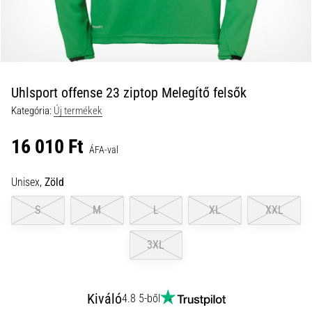
futócipőmodellek
nagyobb
párnázással?
Fedezd
fel
a
Uhlsport offense 23 ziptop Melegítő felsők
párnázott
Kategória:
Új termékek
cipőket
országútra
16 010 Ft
és
ÁFA-val
terepre,
és
Unisex,
Zöld
élvezd
S
M
L
XL
XXL
a…
3XL
2026.08.05.
•
11 perces olvasási idő
Kiváló
4.8 5-ből
A