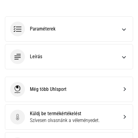
futás
közben
és
után
Paraméterek
jelentkező
térdfájdalom
leggyakoribb
okai
Leírás
A
térdfájdalom
életében
legalább
Még több Uhlsport
Uhlsport
egyszer
minden
futót
elér,
Küldj be termékértékelést
legyen
Küldj be termékértékelést
Szívesen olvasnánk a véleményedet.
szó
amatőrről