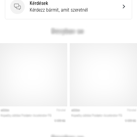
vagy
Kérdések
profiról.
Kérdések
Kérdezz bármit, amit szeretnél
Mik
a
fájdalom…
Minden cikk
megjelenítése