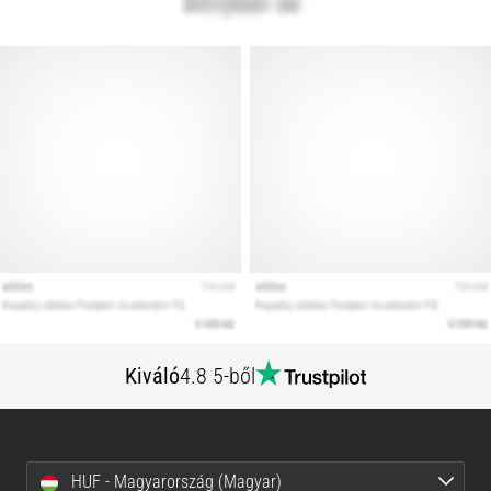
Kiváló
4.8 5-ből
HUF - Magyarország (Magyar)