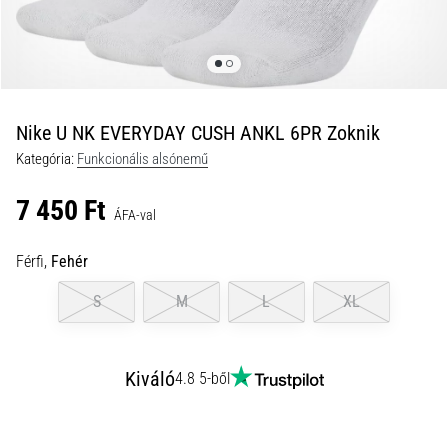
és
hogyan
kell
végrehajtani
őket?
Nike U NK EVERYDAY CUSH ANKL 6PR Zoknik
A
Kategória:
Funkcionális alsónemű
gyakorlatban
az
7 450 Ft
ingafutás
ÁFA-val
a
sebességet,
Férfi,
Fehér
a
mozgékonyságot
S
M
L
XL
és
az
irányváltási
Kiváló
4.8 5-ből
képességet
teszteli.
Hogyan