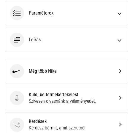
hajtható…
Paraméterek
2026.08.06.
•
11 perces olvasási idő
Leírás
Futótérd:
Okok,
kezelés
és
megelőzés
Még több Nike
Nike
A
futótérd,
más
Küldj be termékértékelést
néven
Küldj be termékértékelést
Szívesen olvasnánk a véleményedet.
iliotibiális
szalag
szindróma
Kérdések
(ITBS),
Kérdések
Kérdezz bármit, amit szeretnél
egy