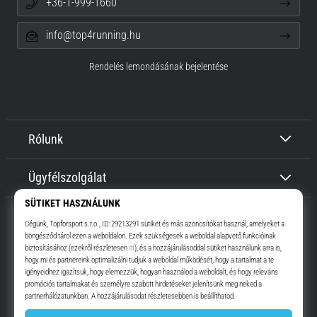
+36-1-999-1660
info@top4running.hu
Rendelés lemondásának bejelentése
Rólunk
Ügyfélszolgálat
Top4Running.hu
Már több, mint 16 éve motiválunk, hogy menj, és fuss. Gyorsabban.
Velünk. Mindennap.