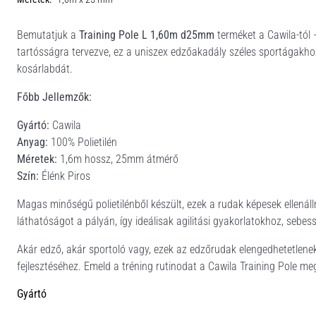
Bemutatjuk a
Training Pole L 1,60m d25mm
terméket a Cawila-tól 
tartósságra tervezve, ez a uniszex edzőakadály széles sportágakhoz 
kosárlabdát.
Főbb Jellemzők:
Gyártó:
Cawila
Anyag:
100% Polietilén
Méretek:
1,6m hossz, 25mm átmérő
Szín:
Élénk Piros
Magas minőségű polietilénből készült, ezek a rudak képesek ellenálln
láthatóságot a pályán, így ideálisak agilitási gyakorlatokhoz, sebe
Akár edző, akár sportoló vagy, ezek az edzőrudak elengedhetetlene
fejlesztéséhez. Emeld a tréning rutinodat a Cawila Training Pole 
Gyártó