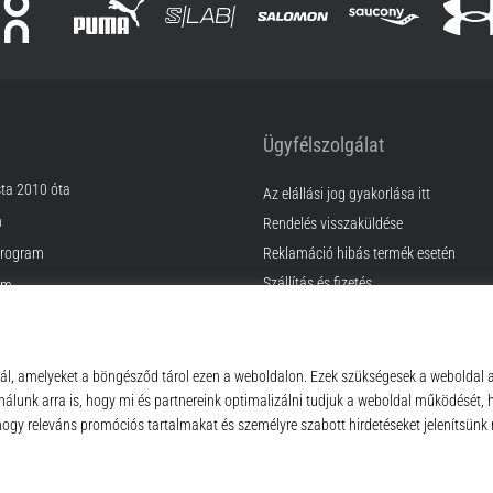
Ügyfélszolgálat
sta 2010 óta
Az elállási jog gyakorlása itt
m
Rendelés visszaküldése
rogram
Reklamáció hibás termék esetén
Szállítás és fizetés
am
Találd meg a megfelelő méretet
Kapcsolat
k
GyIK
ződési Feltételek
Adatvédelmi nyilatkozat