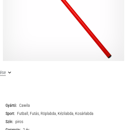
tése
Gyártó:
Cawila
Sport:
Futball, Futás, Röplabda, Kézilabda, Kosárlabda
Szín:
piros
Garancia:
2 év