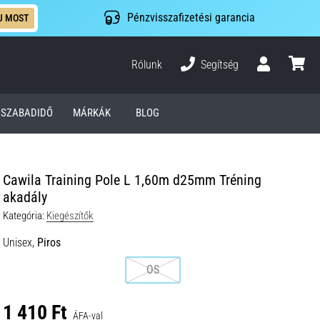
Pénzvisszafizetési garancia
J MOST
Rólunk
Segítség
Felhasználó
kosár
SZABADIDŐ
MÁRKÁK
BLOG
Cawila Training Pole L 1,60m d25mm Tréning
akadály
Kategória:
Kiegészítők
Unisex,
Piros
OS
1 410 Ft
ÁFA-val