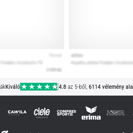
ják
Kiváló
4.8
az 5-ből,
6114 vélemény ala