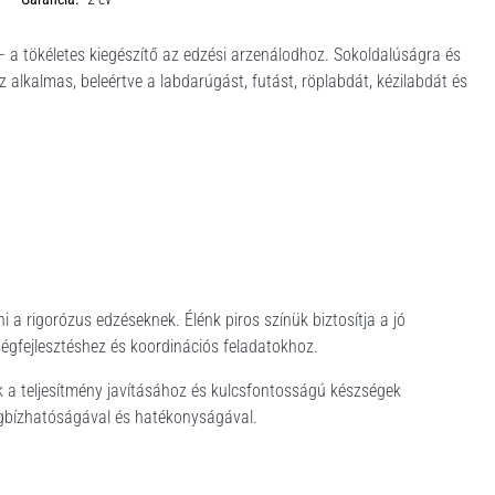
– a tökéletes kiegészítő az edzési arzenálodhoz. Sokoldalúságra és
alkalmas, beleértve a labdarúgást, futást, röplabdát, kézilabdát és
i a rigorózus edzéseknek. Élénk piros színük biztosítja a jó
sségfejlesztéshez és koordinációs feladatokhoz.
k a teljesítmény javításához és kulcsfontosságú készségek
megbízhatóságával és hatékonyságával.