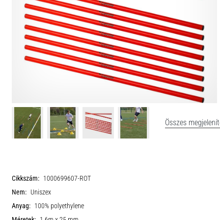
Összes megjelení
Cikkszám:
1000699607-ROT
Nem:
Uniszex
Anyag:
100% polyethylene
Méretek:
1,6m x 25 mm