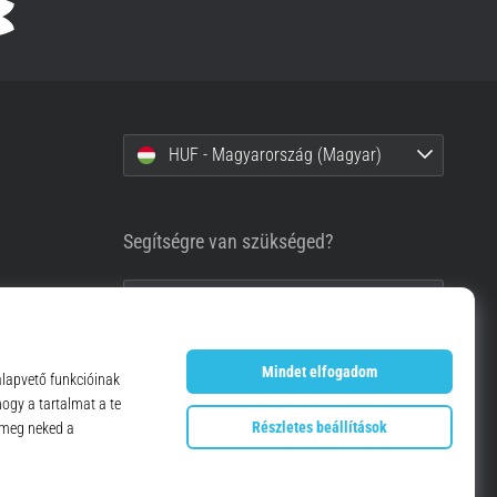
HUF - Magyarország (Magyar)
Segítségre van szükséged?
+36-1-999-1660
info@top4running.hu