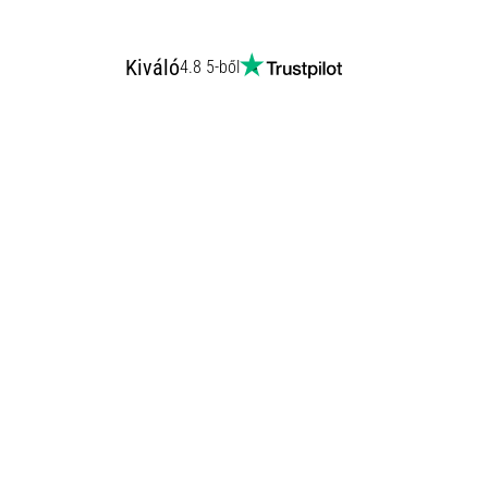
Kiváló
4.8 5-ből