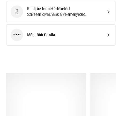
Küldj be termékértékelést
Küldj be termékértékelést
Szívesen olvasnánk a véleményedet.
Még több Cawila
Cawila