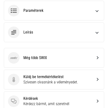
gyulladása
…
Paraméterek
2026.08.05.
•
Leírás
14 perces olvasási idő
Szénhidrát-
szuperkompenzáció:
Hogyan
Még több SWIX
befolyásolja
SWIX
a
futóteljesítményt?
Küldj be termékértékelést
Azt
Küldj be termékértékelést
Szívesen olvasnánk a véleményedet.
mondják,
a
szénhidrát-
Kérdések
szuperkompenzáció
Kérdések
Kérdezz bármit, amit szeretnél
javítja