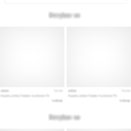
az
állóképességi
teljesítményt.
Vajon
tényleg
igaz?
Tudd
meg,
miből…
Minden cikk
megjelenítése