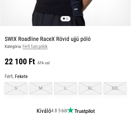
okok
és
a
leghatékonyabb
kezelések
SWIX Roadline RaceX Rövid ujjú póló
Éles
Kategória:
Férfi futó pólók
sarokfájdalmat
tapasztalsz
22 100 Ft
futás
ÁFA-val
közben
vagy
Férfi,
Fekete
után?
Az
S
M
L
XL
XXL
egyik
leggyakoribb
kiváltó
Kiváló
4.8 5-ből
ok
a
talpi
bőnye