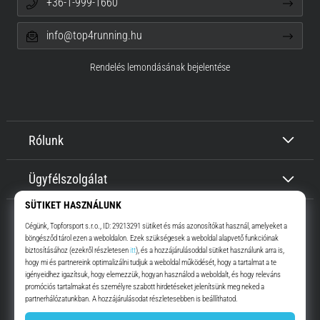
+36-1-999-1660
info@top4running.hu
Rendelés lemondásának bejelentése
Rólunk
Ügyfélszolgálat
Top4Running.hu
Már több, mint 16 éve motiválunk, hogy menj, és fuss. Gyorsabban.
Velünk. Mindennap.