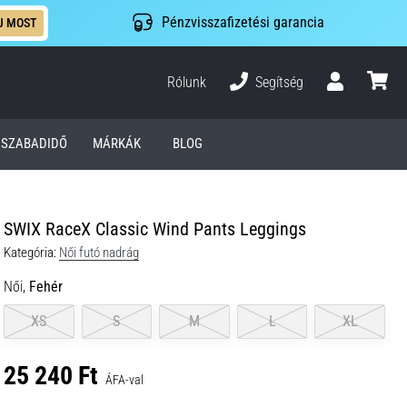
Pénzvisszafizetési garancia
J MOST
Rólunk
Segítség
Felhasználó
kosár
SZABADIDŐ
MÁRKÁK
BLOG
SWIX RaceX Classic Wind Pants Leggings
Kategória:
Női futó nadrág
Női,
Fehér
XS
S
M
L
XL
25 240 Ft
ÁFA-val