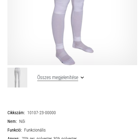
Összes megjelenítése
Cikkszám:
10107-23-00000
Nem:
Női
Funkció:
Funkcionális
Anyag:
70% rec. polyester, 30% polyester