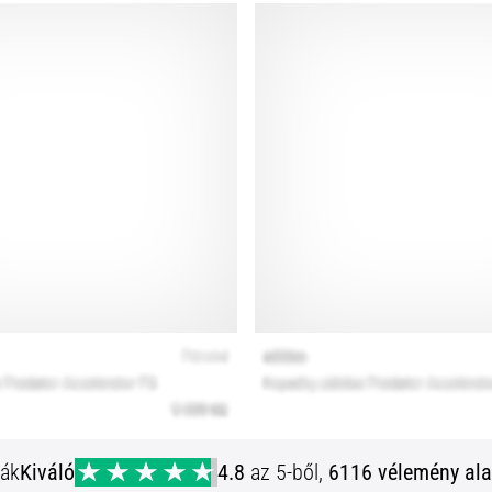
ják
Kiváló
4.8
az 5-ből,
6116 vélemény ala