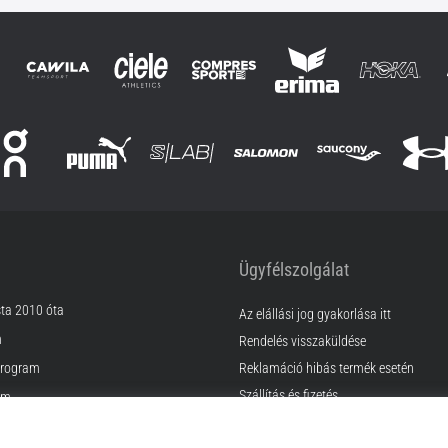
Ügyfélszolgálat
sta 2010 óta
Az elállási jog gyakorlása itt
m
Rendelés visszaküldése
rogram
Reklamáció hibás termék esetén
Szállítás és fizetés
am
Találd meg a megfelelő méretet