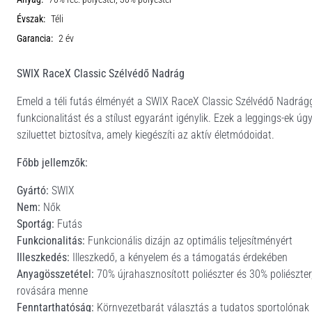
Évszak:
Téli
Garancia:
2 év
SWIX RaceX Classic Szélvédő Nadrág
Emeld a téli futás élményét a SWIX RaceX Classic Szélvédő Nadrág
funkcionalitást és a stílust egyaránt igénylik. Ezek a leggings-ek ú
sziluettet biztosítva, amely kiegészíti az aktív életmódoidat.
Főbb jellemzők:
Gyártó:
SWIX
Nem:
Nők
Sportág:
Futás
Funkcionalitás:
Funkcionális dizájn az optimális teljesítményért
Illeszkedés:
Illeszkedő, a kényelem és a támogatás érdekében
Anyagösszetétel:
70% újrahasznosított poliészter és 30% poliészte
rovására menne
Fenntarthatóság:
Környezetbarát választás a tudatos sportolónak