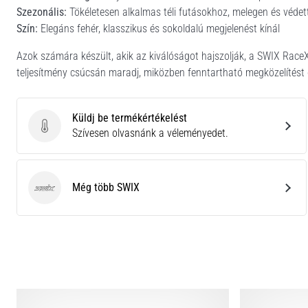
Szezonális:
Tökéletesen alkalmas téli futásokhoz, melegen és védet
Szín:
Elegáns fehér, klasszikus és sokoldalú megjelenést kínál
Azok számára készült, akik az kiválóságot hajszolják, a SWIX RaceX
teljesítmény csúcsán maradj, miközben fenntartható megközelítést ö
Küldj be termékértékelést
Küldj be termékértékelést
Szívesen olvasnánk a véleményedet.
Még több SWIX
SWIX