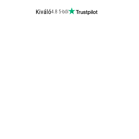
Kiváló
4.8 5-ből