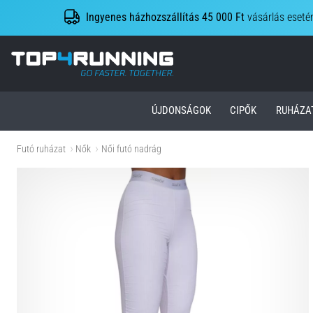
Ingyenes házhozszállítás 45 000 Ft
vásárlás eseté
Top4Running.hu
ÚJDONSÁGOK
CIPŐK
RUHÁZA
Futó ruházat
Nők
Női futó nadrág