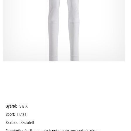
Gyártó:
SWIX
Sport:
Futás
Szabás:
Szűkített
Fenntartható:
Ez a termék fenntartható anyagokból készült