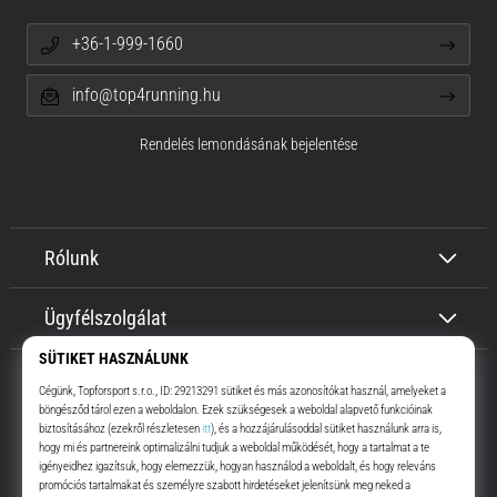
+36-1-999-1660
info@top4running.hu
Rendelés lemondásának bejelentése
Rólunk
Ügyfélszolgálat
Top4Running.hu
Már több, mint 16 éve motiválunk, hogy menj, és fuss. Gyorsabban.