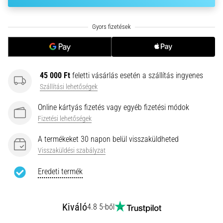
hajtható…
2026.08.06.
•
11 perces olvasási idő
Futótérd:
45 000 Ft
feletti vásárlás esetén a szállítás ingyenes
Okok,
Szállítási lehetőségek
kezelés
és
Online kártyás fizetés vagy egyéb fizetési módok
megelőzés
Fizetési lehetőségek
A
A termékeket 30 napon belül visszaküldheted
futótérd,
Visszaküldési szabályzat
más
néven
Eredeti termék
iliotibiális
szalag
szindróma
Kiváló
4.8 5-ből
(ITBS),
egy