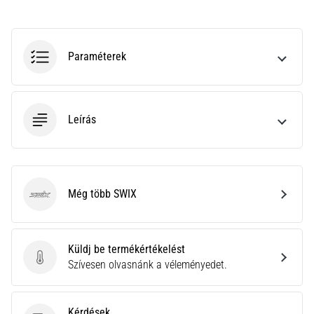
rendkívül
gyakori
egészségügyi
probléma,
Paraméterek
amellyel
a…
Leírás
Minden cikk
megjelenítése
Még több SWIX
SWIX
Küldj be termékértékelést
Küldj be termékértékelést
Szívesen olvasnánk a véleményedet.
Kérdések