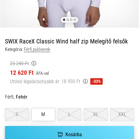
és
hogyan
kell
végrehajtani
őket?
SWIX RaceX Classic Wind half zip Melegítő felsők
A
Kategória:
Férfi pulóverek
gyakorlatban
az
25 240 Ft
ingafutás
12 620 Ft
a
ÁFA-val
sebességet,
Utolsó legalacsonyabb ár:
18 930 Ft
-33%
a
mozgékonyságot
Férfi,
Fehér
és
az
irányváltási
S
M
L
XL
XXL
képességet
teszteli.
Hogyan
Kosárba