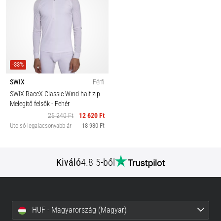
-33%
SWIX
Férfi
SWIX RaceX Classic Wind half zip
Melegítő felsők
- Fehér
25 240 Ft
12 620 Ft
Utolsó legalacsonyabb ár
18 930 Ft
Kiváló
4.8 5-ből
HUF - Magyarország (Magyar)