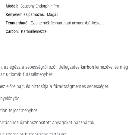
Modell:
Saucony Endorphin Pro
Kényelem és párnázás:
Magas
Fenntartható:
Ez a termék fenntartható anyagokból készült
Carbon:
Karbonlemezzel
n, az egész a sebességről szól. Jellegzetes
karbon
lemezével és még
 az ultiomát futásélményhez.
ez előre hajt, és biztosítja a fáradtságmentes sebességet.
senyelőnyöd.
tlan teljesítményhez.
gyártásához újrahasznosított anyagokat használtak.
lv a szoros és biztonságos tartásért.