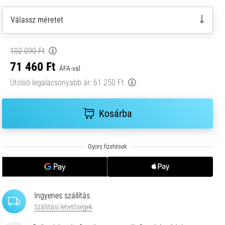
Válassz méretet
102 090 Ft
71 460 Ft
ÁFA-val
Utolsó legalacsonyabb ár:
61 250 Ft
Kosárba
Ingyenes szállítás
Szállítási lehetőségek