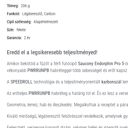
Tömeg:
206 g
Funkció:
Légáteresztő, Carbon
Cipő szélesség:
Alapértelmezett
Szín:
fekete
Garancia:
2 év
Eredd el a legsikeresebb teljesítményed!
Amikor bekötöd
a fűzőt a
férfi futócipő
Saucony
Endorphin Pro 5
-ö
vékonyabb
PWRRUNPB
habréteggel több sebességet és erőt kapsz
A
SPEEDROLL
technológia és a teljesítményorientált
karbonszál
lem
Az erőteljes
PWRRUNPB
habréteg a határig tol el. És ez lesz a ver
Geometria, lemez, hab és illeszkedés. Megalkottuk a receptet a pára
Kiváló minőségű, légáteresztő felsőrésszel rendelkezik, amelynek 
Fejlesztett, versenyre hangolt dizájn, selymes bélés és integrált nye