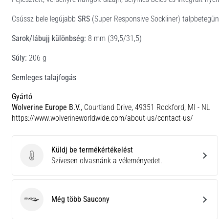
Csússz bele legújabb
SRS
(Super Responsive Sockliner) talpbetegün
Sarok/lábujj különbség:
8 mm (39,5/31,5)
Súly:
206 g
Semleges talajfogás
Gyártó
Wolverine Europe B.V.
, Courtland Drive, 49351 Rockford, MI - NL
https://www.wolverineworldwide.com/about-us/contact-us/
Küldj be termékértékelést
Küldj be termékértékelést
Szívesen olvasnánk a véleményedet.
Még több Saucony
Saucony