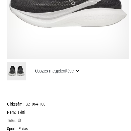
Összes megjelenítése
Cikkszám:
S21064-100
Nem:
Férfi
Talaj:
Út
Sport:
Futás