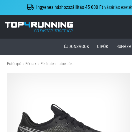
Ingyenes házhozszállítás 45 000 Ft
vásárlás eseté
Top4Running.hu
ÚJDONSÁGOK
CIPŐK
RUHÁZA
Futócipő
Férfiak
Férfi utcai futócipők