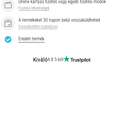
Online kártyás fizetés vagy egyéb fizetési módok
Fizetési lehetőségek
A termékeket 30 napon belül visszaküldheted
Visszaküldési szabályzat
Eredeti termék
Kiváló
4.8 5-ből