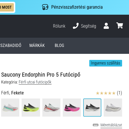
Pénzvisszafizetési garancia
J MOST
Rólunk
Segítség
Felhasználó
kosár
SZABADIDŐ
MÁRKÁK
BLOG
Ingyenes szállítás
Saucony Endorphin Pro 5 Futócipő
Kategória:
Férfi utcai futócipők
Értékelés
Férfi,
Fekete
(1)
Mérettáblázat