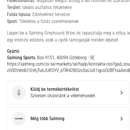
Funkcionalitás:
Magasan lélegző anyag a láb hűvösen és szárazon 
Terület:
Ideális aszfaltos felületekre
Futás típusa:
Edzésekhez tervezve
Sport:
Tökéletes a futás szerelmeseinek
Lépjen be a Salming Greyhound W-be, és tapasztalja meg a stílus, k
egy intenzív edzésre, ezek a cipők támogatják minden lépését.
Gyártó
Salming Sports
, Box 9151, 40094 Göteborg - SE
https://salming.com/sv-se/markets/se/hjalp/kontakta-oss?gad_
ziVlDVietdU1EtKjTuhJUR5YV_eTlR42Bl3zc0alJsX1igcxOU8FtsaAin
Küldj be termékértékelést
Küldj be termékértékelést
Szívesen olvasnánk a véleményedet.
Még több Salming
Salming