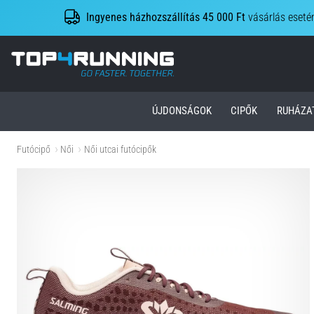
Ingyenes házhozszállítás 45 000 Ft
vásárlás eseté
Top4Running.hu
ÚJDONSÁGOK
CIPŐK
RUHÁZA
Futócipő
Női
Női utcai futócipők