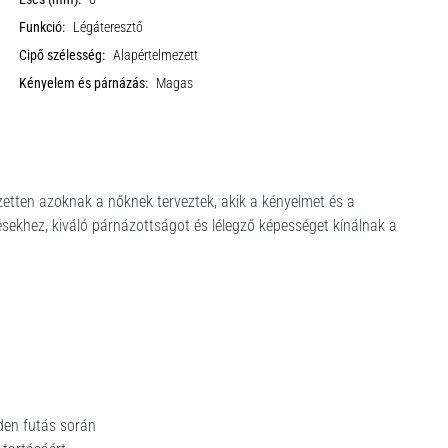
Funkció:
Légáteresztő
Cipő szélesség:
Alapértelmezett
Kényelem és párnázás:
Magas
zetten azoknak a nőknek terveztek, akik a kényelmet és a
zésekhez, kiváló párnázottságot és lélegző képességet kínálnak a
en futás során