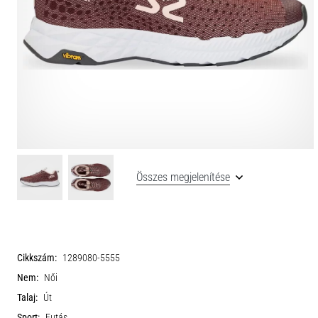
Összes megjelenítése
Cikkszám:
1289080-5555
Nem:
Női
Talaj:
Út
Sport:
Futás