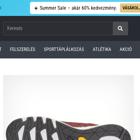
n
☀️ Summer Sale – akár 60% kedvezmény.
VÁSÁROL
Keresés
T
FELSZERELÉS
SPORTTÁPLÁLKOZÁS
ATLÉTIKA
AKCIÓ