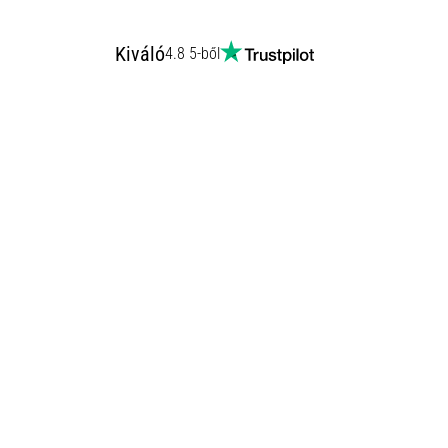
Kiváló
4.8 5-ből