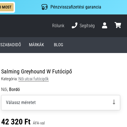
Pénzvisszafizetési garancia
J MOST
Rólunk
Segítség
Felhasználó
kosár
SZABADIDŐ
MÁRKÁK
BLOG
Salming Greyhound W Futócipő
Kategória:
Női utcai futócipők
Női,
Bordó
Válassz méretet
42 320 Ft
ÁFA-val