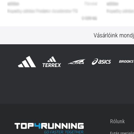
Vásárlóink mond
Rólunk
Futás speciali