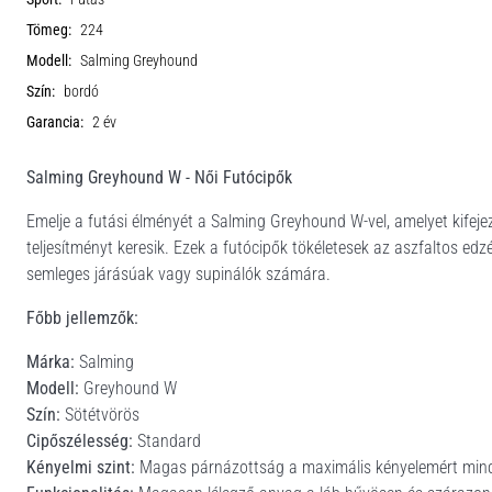
Tömeg:
224
Modell:
Salming Greyhound
Szín:
bordó
Garancia:
2 év
Salming Greyhound W - Női Futócipők
Emelje a futási élményét a Salming Greyhound W-vel, amelyet kifeje
teljesítményt keresik. Ezek a futócipők tökéletesek az aszfaltos ed
semleges járásúak vagy supinálók számára.
Főbb jellemzők:
Márka:
Salming
Modell:
Greyhound W
Szín:
Sötétvörös
Cipőszélesség:
Standard
Kényelmi szint:
Magas párnázottság a maximális kényelemért mind