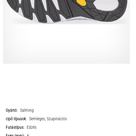
Gyártó:
Salming
cipő típusok:
Semleges, Szupinációs
Futástípus:
Edzés
Esés (mm):
6