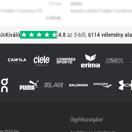
ják
Kiváló
4.8
az 5-ből,
6114 vélemény ala
Ügyfélszolgálat
sta 2010 óta