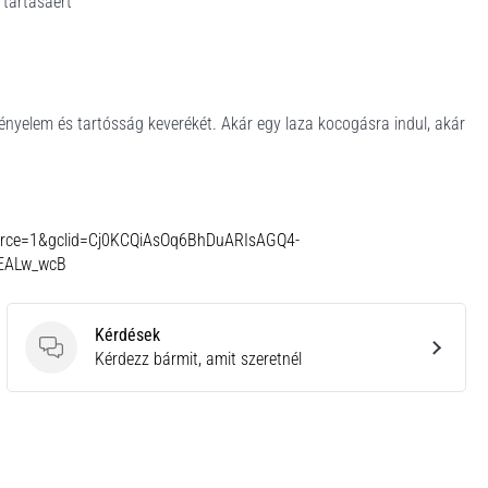
tartásáért
ényelem és tartósság keverékét. Akár egy laza kocogásra indul, akár
source=1&gclid=Cj0KCQiAsOq6BhDuARIsAGQ4-
dEALw_wcB
Kérdések
Kérdések
Kérdezz bármit, amit szeretnél