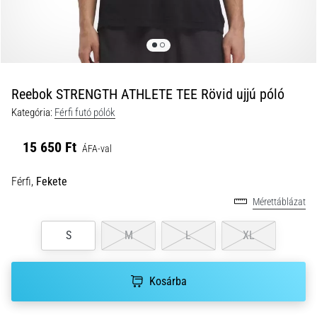
és
hogyan
kell
végrehajtani
őket?
Reebok STRENGTH ATHLETE TEE Rövid ujjú póló
A
Kategória:
Férfi futó pólók
gyakorlatban
az
15 650 Ft
ingafutás
ÁFA-val
a
sebességet,
Férfi,
Fekete
a
Mérettáblázat
mozgékonyságot
és
S
M
L
XL
az
irányváltási
képességet
Kosárba
teszteli.
Hogyan