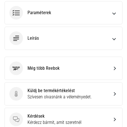
rendkívül
gyakori
Paraméterek
egészségügyi
probléma,
amellyel
a…
Leírás
Minden cikk
megjelenítése
Még több Reebok
Reebok
Küldj be termékértékelést
Küldj be termékértékelést
Szívesen olvasnánk a véleményedet.
Kérdések
Kérdések
Kérdezz bármit, amit szeretnél