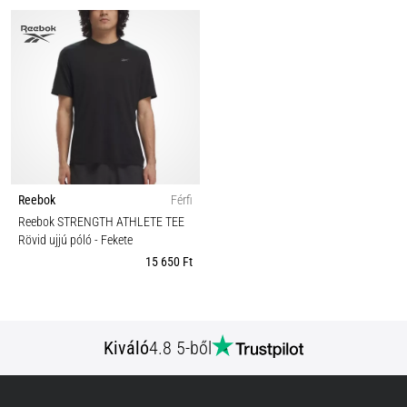
Reebok
Férfi
Reebok STRENGTH ATHLETE TEE
Rövid ujjú póló
- Fekete
15 650 Ft
Kiváló
4.8 5-ből