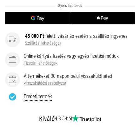
hajtható…
2026.08.06.
•
11 perces olvasási idő
45 000 Ft
feletti vásárlás esetén a szállítás ingyenes
Futótérd:
Szállítási lehetőségek
Okok,
Online kártyás fizetés vagy egyéb fizetési módok
kezelés
Fizetési lehetőségek
és
megelőzés
A termékeket 30 napon belül visszaküldheted
A
Visszaküldési szabályzat
futótérd,
Eredeti termék
más
néven
iliotibiális
szalag
Kiváló
4.8 5-ből
szindróma
(ITBS),
egy