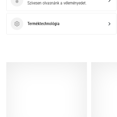
Küldj be termékértékelést
Szívesen olvasnánk a véleményedet.
Terméktechnológia
Terméktechnológia