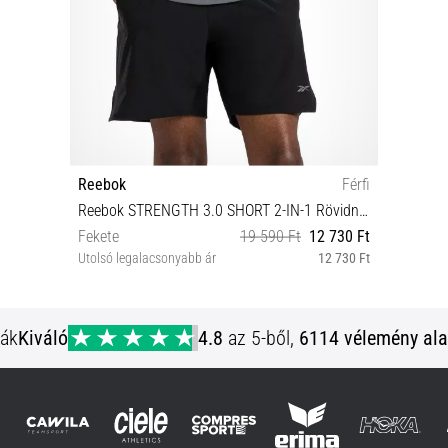
Reebok
Férfi
Reebok STRENGTH 3.0 SHORT 2-IN-1 Rövidnadrág
Fekete
19 590 Ft
12 730 Ft
Utolsó legalacsonyabb ár
12 730 Ft
S
ják
Kiváló
4.8
az 5-ből,
6114 vélemény ala