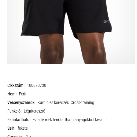
Cikkszám:
100070730
Nem:
Férfi
Versenyszámok:
Kardio és köredzés, Cross-training
Funkció:
Légáteresztő
Fenntartható:
Ez a termék fenntartható anyagokból készült
Szín:
fekete
Garancia:
2 év