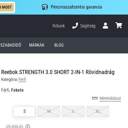
Pénzvisszafizetési garancia
J MOST
Rólunk
Segítség
Felhasználó
kosár
SZABADIDŐ
MÁRKÁK
BLOG
Reebok STRENGTH 3.0 SHORT 2-IN-1 Rövidnadrág
Kategória:
Férfi
Férfi,
Fekete
Mérettáblázat
S
M
L
XL
19 590 Ft