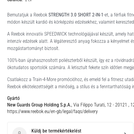
Bemutatjuk a Reebok
STRENGTH 3.0 SHORT 2-IN-1
-et, a férfiak f
módon készült kardió és körképzési edzésekhez, valamint kereszted
A Reebok innovatív SPEEDWICK technológiájával készült, amely hat
intenzív edzések alatt. A légáteresztő anyag fokozza a kényelmet és
mozgástartományt biztosít.
100%-ban újrahasznosított poliészterből készült, így ez a rövidnad
ökotudatos sportolók számára. A letisztult fekete szín időtlen megje
Csatlakozz a Train-4-More promócióhoz, és emeld fel a fitnesz ut
Reebok elkötelezettségét a minőség, a stílus és a fenntarthatóság 
Gyártó
New Guards Group Holding S.p.A.
, Via Filippo Turati, 12 - 20121 , 
https://www.reebok.eu/en-gb/legal/faqs/delivery
Küldj be termékértékelést