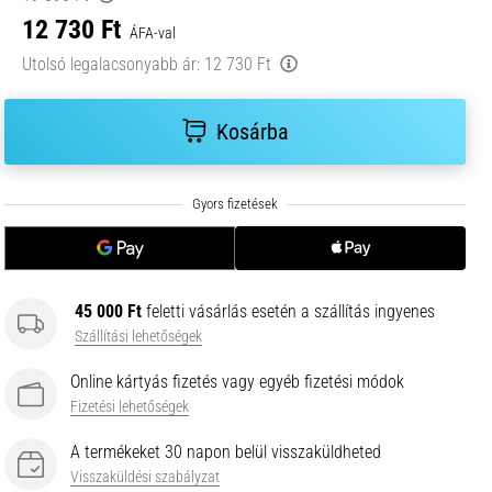
12 730 Ft
ÁFA-val
Utolsó legalacsonyabb ár:
12 730 Ft
Kosárba
45 000 Ft
feletti vásárlás esetén a szállítás ingyenes
Szállítási lehetőségek
Online kártyás fizetés vagy egyéb fizetési módok
Fizetési lehetőségek
A termékeket 30 napon belül visszaküldheted
Visszaküldési szabályzat