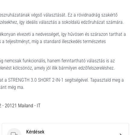
itneszruházatának végső választását. Ez a rövidnadrág szakértő
zésekhez, így ideális választás a sokoldalú edzőruházat számára.
ékonyan elvezeti a nedvességet, így hűvösen és szárazon tarthat a
 a teljesítményt, míg a standard illeszkedés természetes
rág nemcsak funkcionális, hanem fenntartható választás is az
lenést kölcsönöz, amely jól illik bármilyen edzőfelszereléshez.
adat a STRENGTH 3.0 SHORT 2-IN-1 segítségével. Tapasztald meg a
iránt még ma.
12 - 20121 Mailand - IT
Kérdések