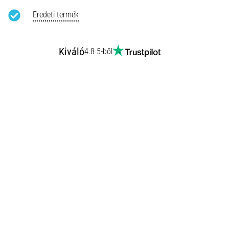
Eredeti termék
Kiváló
4.8 5-ből