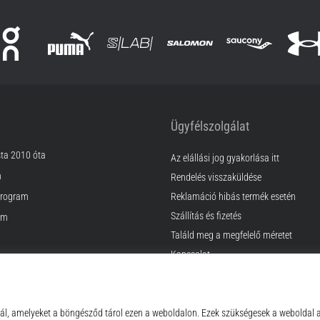
Ügyfélszolgálat
sta 2010 óta
Az elállási jog gyakorlása itt
m
Rendelés visszaküldése
rogram
Reklamáció hibás termék esetén
Szállítás és fizetés
am
Találd meg a megfelelő méretet
Kapcsolat
k
GyIK
ződési Feltételek
Adatvédelmi nyilatkozat