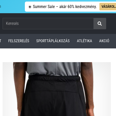
n
☀️ Summer Sale – akár 60% kedvezmény.
VÁSÁROL
Keresés
T
FELSZERELÉS
SPORTTÁPLÁLKOZÁS
ATLÉTIKA
AKCIÓ