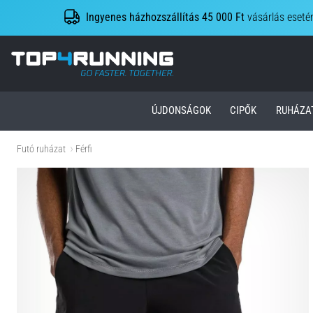
Ingyenes házhozszállítás 45 000 Ft
vásárlás eseté
Top4Running.hu
ÚJDONSÁGOK
CIPŐK
RUHÁZA
Futó ruházat
Férfi