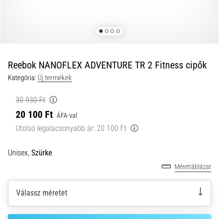
okai
A
térdfájdalom
életében
legalább
egyszer
Reebok NANOFLEX ADVENTURE TR 2 Fitness cipők
minden
Kategória:
Új termékek
futót
elér,
30 930 Ft
legyen
20 100 Ft
ÁFA-val
szó
amatőrről
Utolsó legalacsonyabb ár:
20 100 Ft
vagy
profiról.
Unisex,
Szürke
Mik
Mérettáblázat
a
fájdalom…
Válassz méretet
2026.08.05.