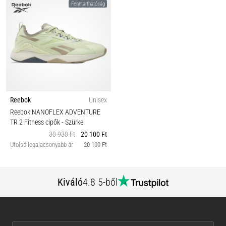
Fenntarthatóság
Reebok
Unisex
Reebok NANOFLEX ADVENTURE
TR 2 Fitness cipők
- Szürke
30 930 Ft
20 100 Ft
Utolsó legalacsonyabb ár
20 100 Ft
Kiváló
4.8 5-ből