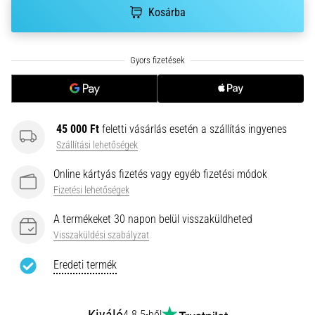
•
Kosárba
10 perces olvasási idő
Plantar
Fasciitis:
Tünetek,
okok
és
a
45 000 Ft
feletti vásárlás esetén a szállítás ingyenes
leghatékonyabb
Szállítási lehetőségek
kezelések
Online kártyás fizetés vagy egyéb fizetési módok
Éles
Fizetési lehetőségek
sarokfájdalmat
tapasztalsz
A termékeket 30 napon belül visszaküldheted
futás
Visszaküldési szabályzat
közben
vagy
Eredeti termék
után?
Az
egyik
4.8 5-ből