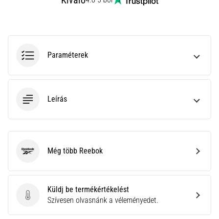
Kiváló
leggyakoribb
kiváltó
ok
a
talpi
Paraméterek
bőnye
gyulladása
…
Leírás
Minden cikk
megjelenítése
Még több Reebok
Reebok
Küldj be termékértékelést
Küldj be termékértékelést
Szívesen olvasnánk a véleményedet.