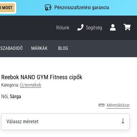
Pénzvisszafizetési garancia
J MOST
Rólunk
Segítség
Felhasználó
kosár
SZABADIDŐ
MÁRKÁK
BLOG
Reebok NANO GYM Fitness cipők
Kategória:
Új termékek
Női,
Sárga
Mérettáblázat
Válassz méretet