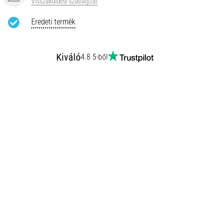
Visszaküldési szabályzat
Eredeti termék
Kiváló
4.8 5-ből