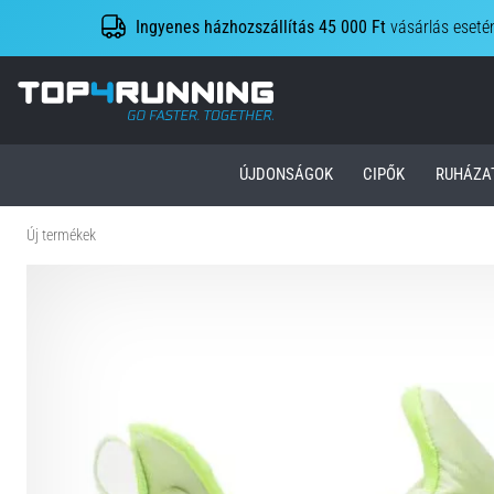
Ingyenes házhozszállítás 45 000 Ft
vásárlás eseté
Top4Running.hu
ÚJDONSÁGOK
CIPŐK
RUHÁZA
Új termékek