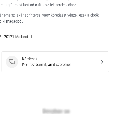
 energiát és stílust ad a fitnesz felszerelésedhez.
 emelsz, akár sprintersz, vagy köredzést végzel, ezek a cipők
zd ki magadból.
12 - 20121 Mailand - IT
Kérdések
Kérdések
Kérdezz bármit, amit szeretnél