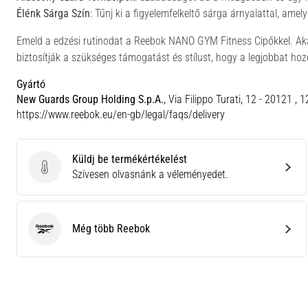
Élénk Sárga Szín
: Tűnj ki a figyelemfelkeltő sárga árnyalattal, amely
Emeld a edzési rutinodat a Reebok NANO GYM Fitness Cipőkkel. Akár
biztosítják a szükséges támogatást és stílust, hogy a legjobbat ho
Gyártó
New Guards Group Holding S.p.A.
, Via Filippo Turati, 12 - 20121 , 
https://www.reebok.eu/en-gb/legal/faqs/delivery
Küldj be termékértékelést
Küldj be termékértékelést
Szívesen olvasnánk a véleményedet.
Még több Reebok
Reebok