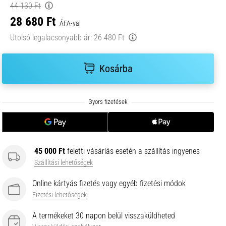
44 130 Ft
28 680 Ft
ÁFA-val
Utolsó legalacsonyabb ár:
26 480 Ft
Kosárba
45 000 Ft
feletti vásárlás esetén a szállítás ingyenes
Szállítási lehetőségek
Online kártyás fizetés vagy egyéb fizetési módok
Fizetési lehetőségek
A termékeket 30 napon belül visszaküldheted