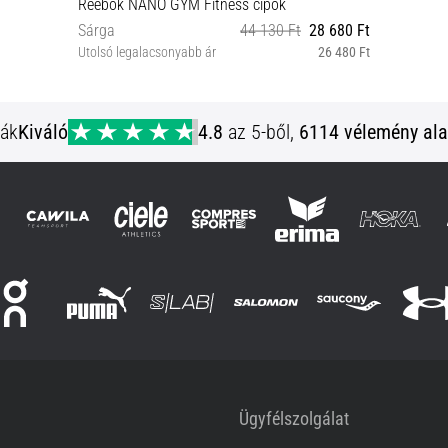
Reebok NANO GYM Fitness cipők
Sárga
44 130 Ft
28 680 Ft
Utolsó legalacsonyabb ár
26 480 Ft
36 37½
ják
Kiváló
4.8
az 5-ből,
6114 vélemény ala
Ügyfélszolgálat