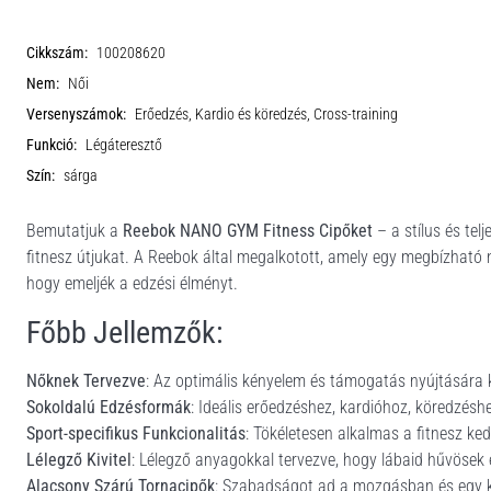
Cikkszám:
100208620
Nem:
Női
Versenyszámok:
Erőedzés, Kardio és köredzés, Cross-training
Funkció:
Légáteresztő
Szín:
sárga
Bemutatjuk a
Reebok NANO GYM Fitness Cipőket
– a stílus és tel
fitnesz útjukat. A Reebok által megalkotott, amely egy megbízható n
hogy emeljék a edzési élményt.
Főbb Jellemzők:
Nőknek Tervezve
: Az optimális kényelem és támogatás nyújtására 
Sokoldalú Edzésformák
: Ideális erőedzéshez, kardióhoz, köredzéshe
Sport-specifikus Funkcionalitás
: Tökéletesen alkalmas a fitnesz ked
Lélegző Kivitel
: Lélegző anyagokkal tervezve, hogy lábaid hűvösek 
Alacsony Szárú Tornacipők
: Szabadságot ad a mozgásban és egy ka