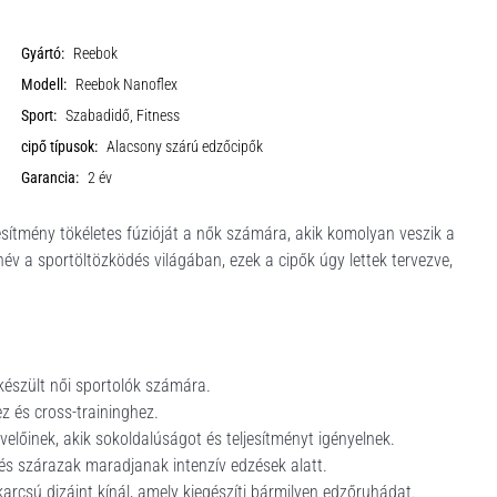
Gyártó:
Reebok
Modell:
Reebok Nanoflex
Sport:
Szabadidő, Fitness
cipő típusok:
Alacsony szárú edzőcipők
Garancia:
2 év
jesítmény tökéletes fúzióját a nők számára, akik komolyan veszik a
év a sportöltözködés világában, ezek a cipők úgy lettek tervezve,
készült női sportolók számára.
z és cross-traininghez.
velőinek, akik sokoldalúságot és teljesítményt igényelnek.
és szárazak maradjanak intenzív edzések alatt.
rcsú dizájnt kínál, amely kiegészíti bármilyen edzőruhádat.