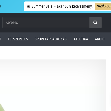
n
☀️ Summer Sale – akár 60% kedvezmény.
VÁSÁROL
Keresés
T
FELSZERELÉS
SPORTTÁPLÁLKOZÁS
ATLÉTIKA
AKCIÓ