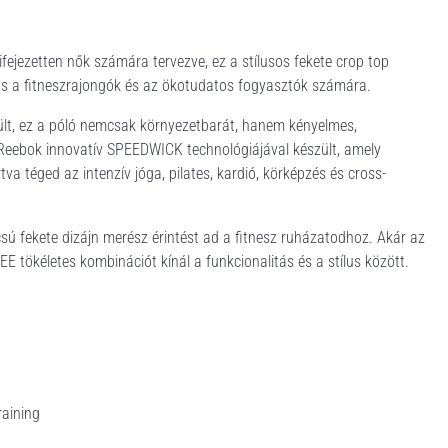
ejezetten nők számára tervezve, ez a stílusos fekete crop top
ztás a fitneszrajongók és az ökotudatos fogyasztók számára.
ült, ez a póló nemcsak környezetbarát, hanem kényelmes,
 Reebok innovatív SPEEDWICK technológiájával készült, amely
a téged az intenzív jóga, pilates, kardió, körképzés és cross-
csú fekete dizájn merész érintést ad a fitnesz ruházatodhoz. Akár az
tökéletes kombinációt kínál a funkcionalitás és a stílus között.
raining