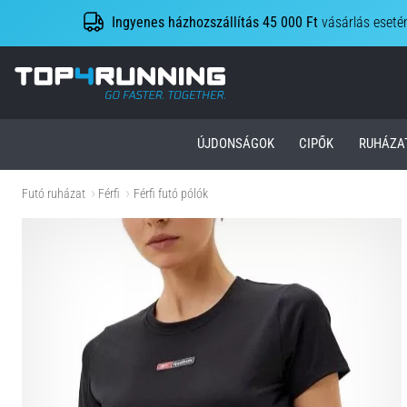
Ingyenes házhozszállítás 45 000 Ft
vásárlás eseté
Top4Running.hu
ÚJDONSÁGOK
CIPŐK
RUHÁZA
Futó ruházat
Férfi
Férfi futó pólók