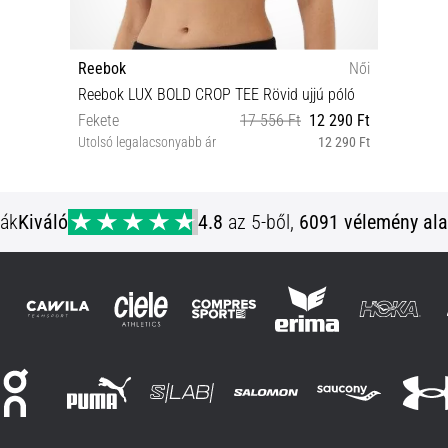
Reebok
Női
Reebok LUX BOLD CROP TEE Rövid ujjú póló
Fekete
17 556 Ft
12 290 Ft
Utolsó legalacsonyabb ár
12 290 Ft
XS
ják
Kiváló
4.8
az 5-ből,
6091 vélemény ala