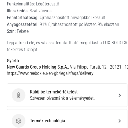
Funkcionalitás:
Légáteresztő
Illeszkedés:
Szabványos
Fenntarthatóság:
Újrahasznosított anyagokból készült
Anyagösszetétel:
91% újrahasznosított poliészter, 9% elasztán
Szín:
Fekete
Lépj a trend elé, és válassz fenntartható megoldást a LUX BOLD CRO
tökéletes fúzióját.
Gyártó
New Guards Group Holding S.p.A.
, Via Filippo Turati, 12 - 20121 , 
https://www.reebok.eu/en-gb/legal/faqs/delivery
Küldj be termékértékelést
Küldj be termékértékelést
Szívesen olvasnánk a véleményedet.
Terméktechnológia
Terméktechnológia