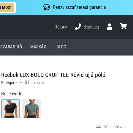
Pénzvisszafizetési garancia
J MOST
Rólunk
Segítség
Felhasználó
kosár
SZABADIDŐ
MÁRKÁK
BLOG
Reebok LUX BOLD CROP TEE Rövid ujjú póló
Kategória:
Férfi futó pólók
Női,
Fekete
Mérettáblázat