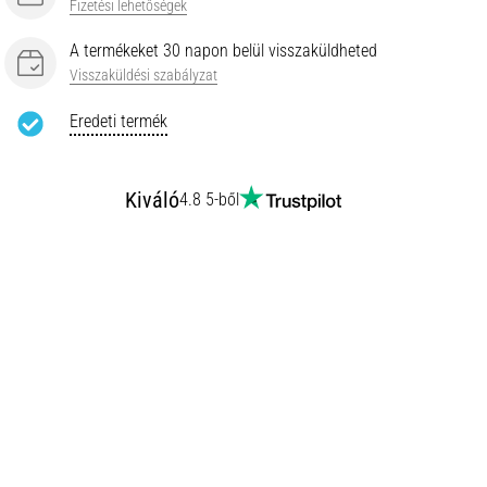
Fizetési lehetőségek
A termékeket 30 napon belül visszaküldheted
Visszaküldési szabályzat
Eredeti termék
Kiváló
4.8 5-ből