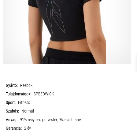
Gyártó:
Reebok
Tulajdonságok:
SPEEDWICK
Sport:
Fitness
Szabás:
Normál
Anyag:
91% recycled polyester, 9% elasthane
Garancia:
2 év