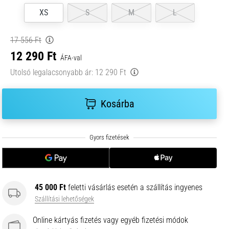
XS
S
M
L
17 556 Ft
12 290 Ft
ÁFA-val
Utolsó legalacsonyabb ár:
12 290 Ft
Kosárba
45 000 Ft
feletti vásárlás esetén a szállítás ingyenes
Szállítási lehetőségek
Online kártyás fizetés vagy egyéb fizetési módok