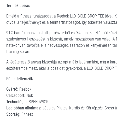
Termék Leírás
Emeld a fitnesz ruházatodat a Reebok LUX BOLD CROP TEE-jével. Kif
ötvözi a teljesítményt és a fenntarthatóságot, így tökéletes válas
91%-ban újrahasznosított poliészterből és 9%-ban elasztánból kész
szabványos illeszkedést is biztosít, amely mozgásban van veled. A
hatékonyan távolítja el a nedvességet, szárazon és kényelmesen tartv
training során.
A légáteresztő anyag biztosítja az optimális légáramlást, míg a kar
edzőterembe mész, akár a pózaidat gyakorlod, a LUX BOLD CROP TEE 
Főbb Jellemzők:
Gyártó:
Reebok
Célcsoport:
Nők
Technológia:
SPEEDWICK
Legjobban alkalmas:
Jóga és Pilates, Kardió és Körképzés, Cross-t
Sportág:
Fitnesz