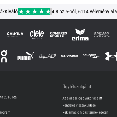
ják
Kiváló
4.8
az 5-ből,
6114 vélemény ala
Ügyfélszolgálat
sta 2010 óta
Az elállási jog gyakorlása itt
m
Rendelés visszaküldése
rogram
Reklamáció hibás termék esetén