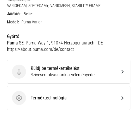
VARIOFOAM, SOFTFOAM+, VARIOMESH, STABILITY FRAME
Játéktér:
Beltéri
Modell:
Puma Varion
Gyártó
Puma SE
, Puma Way 1, 91074 Herzogenaurach - DE
https://about.puma.com/de/contact
Küldj be termékértékelést
Küldj be termékértékelést
Szívesen olvasnánk a véleményedet.
Terméktechnológia
Terméktechnológia