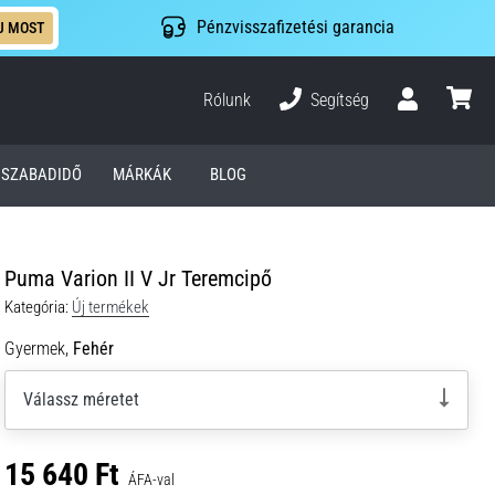
Pénzvisszafizetési garancia
J MOST
Rólunk
Segítség
Felhasználó
kosár
SZABADIDŐ
MÁRKÁK
BLOG
Puma Varion II V Jr Teremcipő
Kategória:
Új termékek
Gyermek,
Fehér
Válassz méretet
15 640 Ft
ÁFA-val