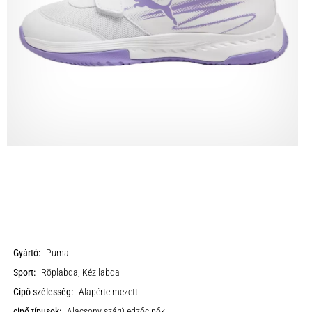
Gyártó:
Puma
Sport:
Röplabda, Kézilabda
Cipő szélesség:
Alapértelmezett
cipő típusok:
Alacsony szárú edzőcipők