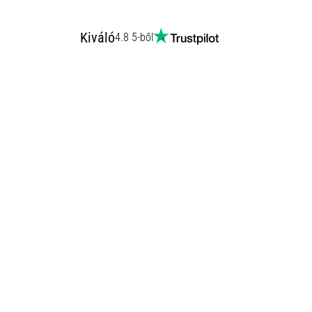
Kiváló
4.8 5-ből