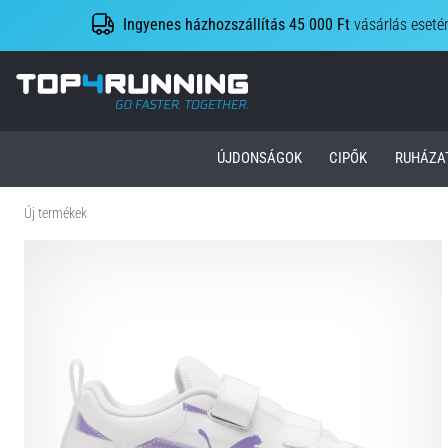
Ingyenes házhozszállítás 45 000 Ft
vásárlás eseté
Top4Running.hu
ÚJDONSÁGOK
CIPŐK
RUHÁZA
Új termékek