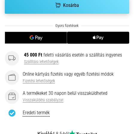
Kosárba
gyulladása
…
2026.08.05.
•
14 perces olvasási idő
Szénhidrát-
45 000 Ft
feletti vásárlás esetén a szállítás ingyenes
szuperkompenzáció:
Szállítási lehetőségek
Hogyan
befolyásolja
Online kártyás fizetés vagy egyéb fizetési módok
a
Fizetési lehetőségek
futóteljesítményt?
A termékeket 30 napon belül visszaküldheted
Azt
Visszaküldési szabályzat
mondják,
a
Eredeti termék
szénhidrát-
szuperkompenzáció
javítja
4.8 5-ből