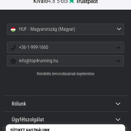
Kiváló
4.8 5-ből
HUF - Magyarország (Magyar)
+36-1-999-1660
info@top4running.hu
Rendelés lemondásának bejelentése
Rólunk
Ügyfélszolgálat