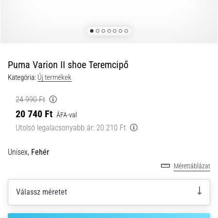
okok
és
a
leghatékonyabb
kezelések
Puma Varion II shoe Teremcipő
Éles
Kategória:
Új termékek
sarokfájdalmat
tapasztalsz
futás
24 990 Ft
közben
20 740 Ft
ÁFA-val
vagy
Utolsó legalacsonyabb ár:
20 210 Ft
után?
Az
Unisex,
Fehér
egyik
leggyakoribb
Mérettáblázat
kiváltó
ok
Válassz méretet
a
talpi
bőnye