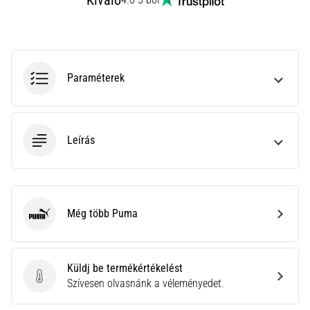
Kiváló
az
állóképességi
teljesítményt.
Vajon
tényleg
Paraméterek
igaz?
Tudd
meg,
miből…
Leírás
Minden cikk
megjelenítése
Még több Puma
Puma
Küldj be termékértékelést
Küldj be termékértékelést
Szívesen olvasnánk a véleményedet.