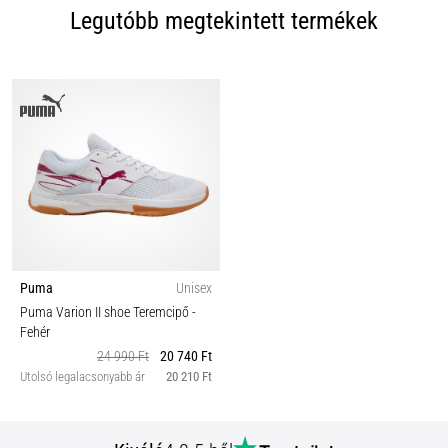
Legutóbb megtekintett termékek
Puma
Unisex
Puma Varion II shoe Teremcipő
-
Fehér
24 990 Ft
20 740 Ft
Utolsó legalacsonyabb ár
20 210 Ft