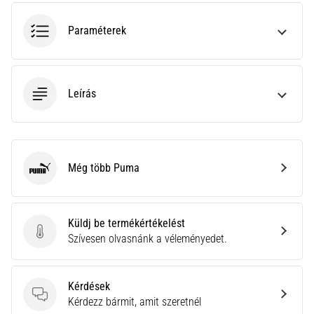
gyulladása
…
Paraméterek
2026.08.05.
•
Leírás
14 perces olvasási idő
Szénhidrát-
szuperkompenzáció:
Hogyan
Még több Puma
befolyásolja
Puma
a
futóteljesítményt?
Küldj be termékértékelést
Azt
Küldj be termékértékelést
Szívesen olvasnánk a véleményedet.
mondják,
a
szénhidrát-
Kérdések
szuperkompenzáció
Kérdések
Kérdezz bármit, amit szeretnél
javítja