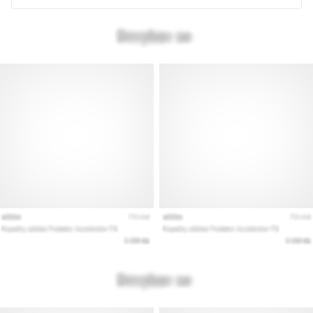
az
állóképességi
teljesítményt.
Vajon
tényleg
igaz?
Tudd
meg,
miből…
Minden cikk
megjelenítése