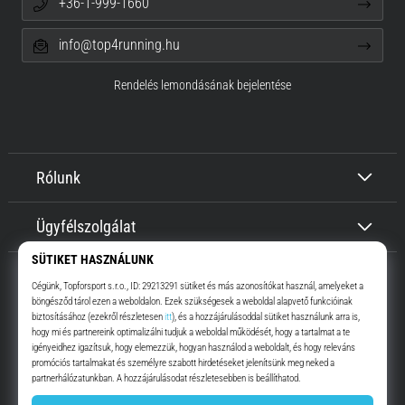
+36-1-999-1660
info@top4running.hu
Rendelés lemondásának bejelentése
Rólunk
Ügyfélszolgálat
Top4Running.hu
Már több, mint 16 éve motiválunk, hogy menj, és fuss. Gyorsabban.
Velünk. Mindennap.