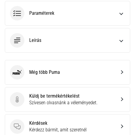
hajtható…
Paraméterek
2026.08.06.
•
11 perces olvasási idő
Leírás
Futótérd:
Okok,
kezelés
és
megelőzés
Még több Puma
Puma
A
futótérd,
más
Küldj be termékértékelést
néven
Küldj be termékértékelést
Szívesen olvasnánk a véleményedet.
iliotibiális
szalag
szindróma
Kérdések
(ITBS),
Kérdések
Kérdezz bármit, amit szeretnél
egy