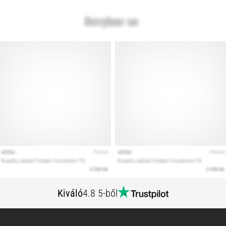
Kiváló
4.8 5-ből