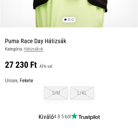
és
hogyan
kell
végrehajtani
őket?
Puma Race Day Hátizsák
A
Kategória:
Hátizsákok
gyakorlatban
az
27 230 Ft
ingafutás
ÁFA-val
a
sebességet,
Unisex,
Fekete
a
mozgékonyságot
S/M
L/XL
és
az
irányváltási
Kiváló
4.8 5-ből
képességet
teszteli.
Hogyan