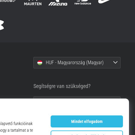
HUF - Magyarország (Magyar)
Segítségre van szükséged?
+36-1-999-1660
info@top4running.hu