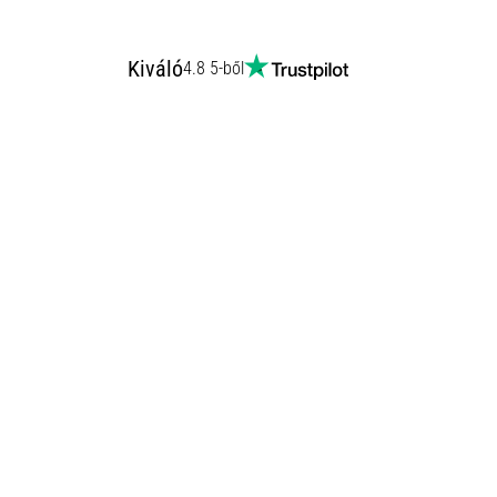
Kiváló
4.8 5-ből