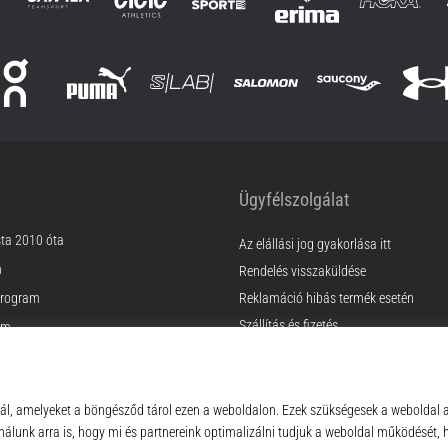
Ügyfélszolgálat
sta 2010 óta
Az elállási jog gyakorlása itt
m
Rendelés visszaküldése
rogram
Reklamáció hibás termék esetén
Szállítás és fizetés
am
Találd meg a megfelelő méretet
Kapcsolat
k
GyIK
ződési Feltételek
Adatvédelmi nyilatkozat