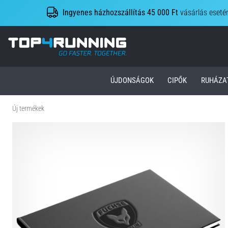
Ingyenes házhozszállítás 45 000 Ft
vásárlás eseté
Top4Running.hu
ÚJDONSÁGOK
CIPŐK
RUHÁZA
Új termékek