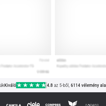
ják
Kiváló
4.8
az 5-ből,
6114 vélemény ala