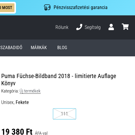
Pénzvisszafizetési garancia
J MOST
Rólunk
Segítség
Felhasználó
kosár
SZABADIDŐ
MÁRKÁK
BLOG
Puma Füchse-Bildband 2018 - limitierte Auflage
Könyv
Kategória:
Új termékek
Unisex,
Fekete
111
19 380 Ft
ÁFA-val