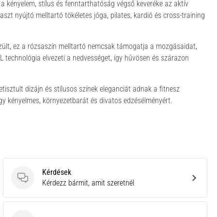
 a kényelem, stílus és fenntarthatóság végső keveréke az aktív
t nyújtó melltartó tökéletes jóga, pilates, kardió és cross-training
zült, ez a rózsaszín melltartó nemcsak támogatja a mozgásaidat,
L technológia elvezeti a nedvességet, így hűvösen és szárazon
etisztult dizájn és stílusos színek eleganciát adnak a fitnesz
kényelmes, környezetbarát és divatos edzésélményért.
Kérdések
Kérdések
Kérdezz bármit, amit szeretnél