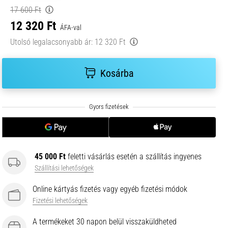
17 600 Ft
12 320 Ft
ÁFA-val
Utolsó legalacsonyabb ár:
12 320 Ft
Kosárba
45 000 Ft
feletti vásárlás esetén a szállítás ingyenes
Szállítási lehetőségek
Online kártyás fizetés vagy egyéb fizetési módok
Fizetési lehetőségek
A termékeket 30 napon belül visszaküldheted