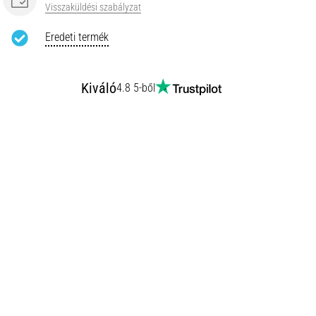
Visszaküldési szabályzat
Eredeti termék
Kiváló
4.8 5-ből