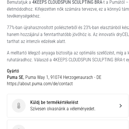
Bemutatjuk a
4KEEPS CLOUDSPUN SCULPTING BRA
-t a Pumától –
életmódodhoz. Kifejezetten nők számára tervezve, ez a könnyű támasz
tevékenységekhez.
77%-ban újrahasznosított poliészterből és 23%-ban elasztánból kés
hanem hozzájárul a fenntarthatóbb jövőhöz is. Az innovatív dryCEL
tarthat az intenzív edzések alatt.
A melltartó lélegző anyaga biztosítja az optimális szellőzést, míg a l
ruhatáradhoz. Válaszd a 4KEEPS CLOUDSPUN SCULPTING BRA-t egy 
Gyártó
Puma SE
, Puma Way 1, 91074 Herzogenaurach - DE
https://about.puma.com/de/contact
Küldj be termékértékelést
Küldj be termékértékelést
Szívesen olvasnánk a véleményedet.