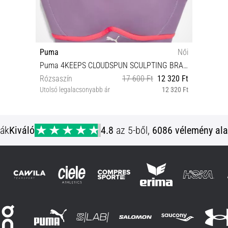
Puma
Női
Puma 4KEEPS CLOUDSPUN SCULPTING BRA Melltartó
Rózsaszín
17 600 Ft
12 320 Ft
Utolsó legalacsonyabb ár
12 320 Ft
XS
ják
Kiváló
4.8
az 5-ből,
6086 vélemény ala