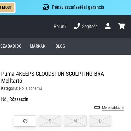
Pénzvisszafizetési garancia
J MOST
Rólunk
Segítség
Felhasználó
kosár
SZABADIDŐ
MÁRKÁK
BLOG
Puma 4KEEPS CLOUDSPUN SCULPTING BRA
Melltartó
Kategória:
Női alsónemű
Női,
Rózsaszín
Mérettáblázat
XS
S
M
L