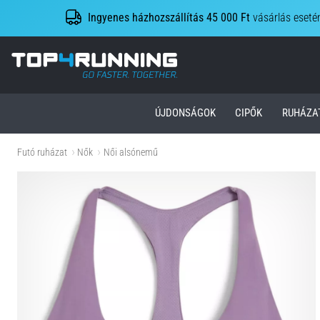
Ingyenes házhozszállítás 45 000 Ft
vásárlás eseté
Top4Running.hu
ÚJDONSÁGOK
CIPŐK
RUHÁZA
Futó ruházat
Nők
Női alsónemű