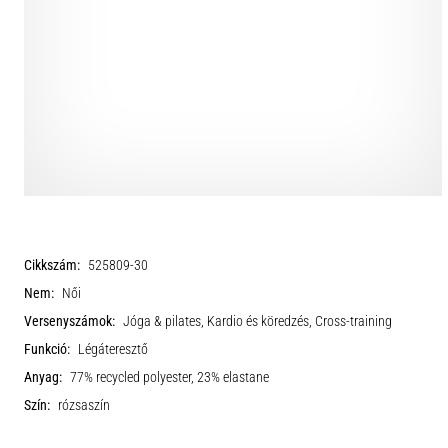
Cikkszám:
525809-30
Nem:
Női
Versenyszámok:
Jóga & pilates, Kardio és köredzés, Cross-training
Funkció:
Légáteresztő
Anyag:
77% recycled polyester, 23% elastane
Szín:
rózsaszín