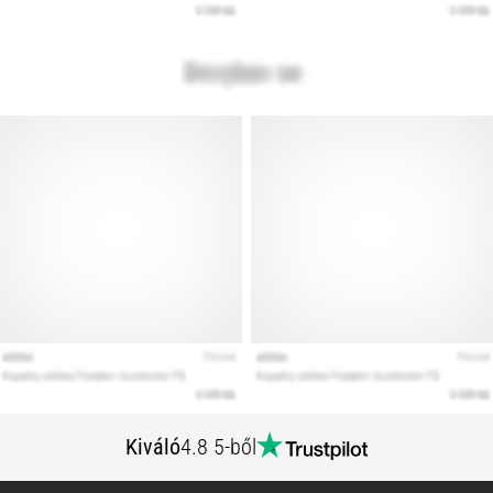
Kiváló
4.8 5-ből