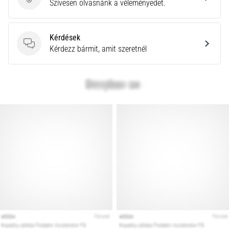
Küldj be termékértékelést
Szívesen olvasnánk a véleményedet.
rendkívül
gyakori
egészségügyi
Kérdések
probléma,
Kérdések
Kérdezz bármit, amit szeretnél
amellyel
a…
Minden cikk
megjelenítése