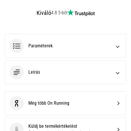
hajtható…
Kiváló
4.8 5-ből
2026.08.06.
•
11 perces olvasási idő
Futótérd:
Paraméterek
Okok,
kezelés
és
megelőzés
Leírás
A
futótérd,
más
néven
iliotibiális
Még több On Running
On Running
szalag
szindróma
(ITBS),
Küldj be termékértékelést
egy