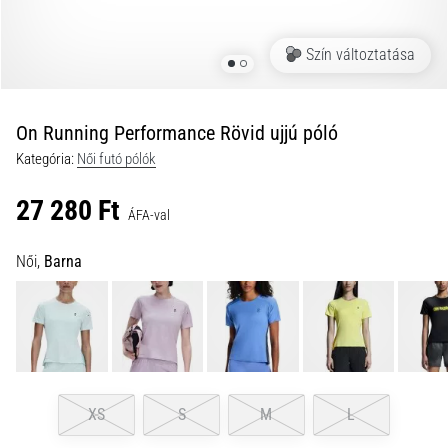
és
hogyan
Szín változtatása
kell
végrehajtani
őket?
On Running Performance Rövid ujjú póló
A
Kategória:
Női futó pólók
gyakorlatban
az
27 280 Ft
ingafutás
ÁFA-val
a
sebességet,
Női,
Barna
a
mozgékonyságot
és
az
irányváltási
képességet
teszteli.
XS
S
M
L
Hogyan