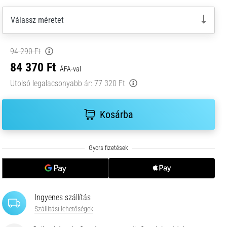
Válassz méretet
94 290 Ft
84 370 Ft
ÁFA-val
Utolsó legalacsonyabb ár:
77 320 Ft
Kosárba
Ingyenes szállítás
Szállítási lehetőségek