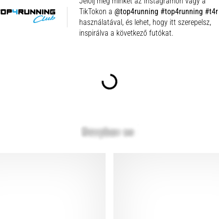
Jelölj meg minket az Instagramon vagy a
TikTokon a
@top4running #top4running #t4r
használatával, és lehet, hogy itt szerepelsz,
inspirálva a következő futókat.