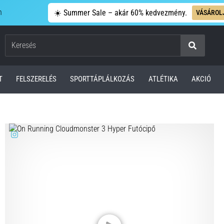
n
☀️ Summer Sale – akár 60% kedvezmény.
VÁSÁROL
Keresés
T
FELSZERELÉS
SPORTTÁPLÁLKOZÁS
ATLÉTIKA
AKCIÓ