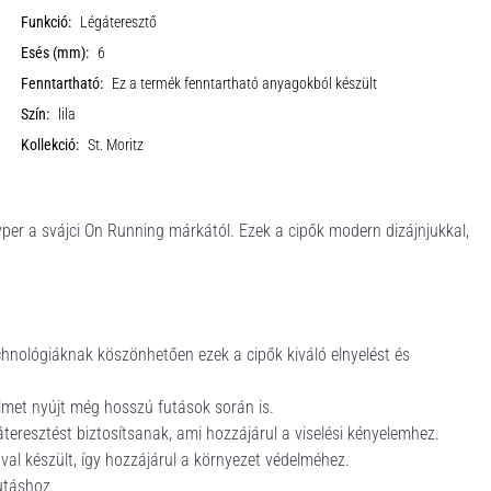
Funkció:
Légáteresztő
Esés (mm):
6
Fenntartható:
Ez a termék fenntartható anyagokból készült
Szín:
lila
Kollekció:
St. Moritz
yper a svájci On Running márkától. Ezek a cipők modern dizájnjukkal,
nológiáknak köszönhetően ezek a cipők kiváló elnyelést és
lmet nyújt még hosszú futások során is.
teresztést biztosítsanak, ami hozzájárul a viselési kényelemhez.
al készült, így hozzájárul a környezet védelméhez.
utáshoz.