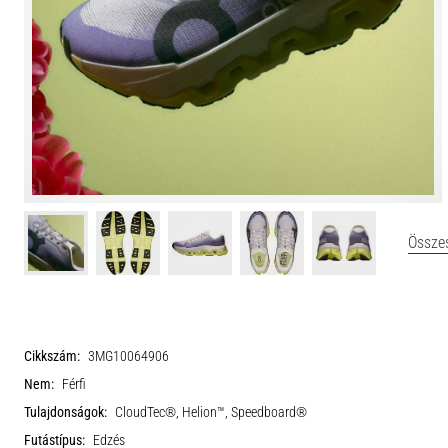
Összes
Cikkszám:
3MG10064906
Nem:
Férfi
Tulajdonságok:
CloudTec®, Helion™, Speedboard®
Futástípus:
Edzés