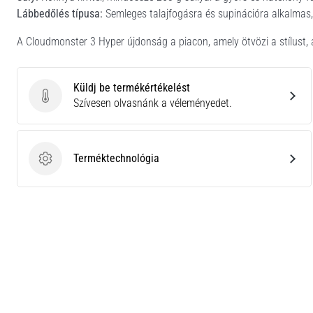
Lábbedőlés típusa:
Semleges talajfogásra és supinációra alkalmas,
A Cloudmonster 3 Hyper újdonság a piacon, amely ötvözi a stílust, 
Küldj be termékértékelést
Küldj be termékértékelést
Szívesen olvasnánk a véleményedet.
Terméktechnológia
Terméktechnológia