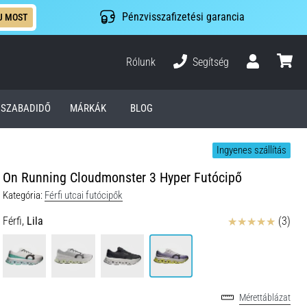
Pénzvisszafizetési garancia
J MOST
Rólunk
Segítség
Felhasználó
kosár
SZABADIDŐ
MÁRKÁK
BLOG
Ingyenes szállítás
On Running Cloudmonster 3 Hyper Futócipő
Kategória:
Férfi utcai futócipők
Értékelés
Férfi,
Lila
(3)
Mérettáblázat