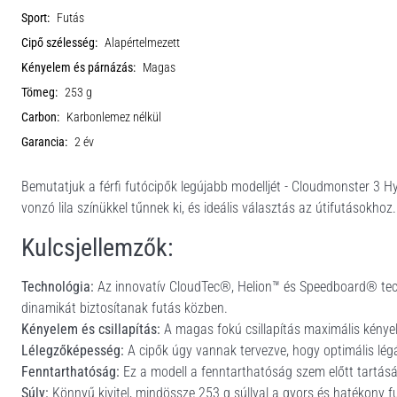
Sport:
Futás
Cipő szélesség:
Alapértelmezett
Kényelem és párnázás:
Magas
Tömeg:
253 g
Carbon:
Karbonlemez nélkül
Garancia:
2 év
Bemutatjuk a férfi futócipők legújabb modelljét - Cloudmonster 3 H
vonzó lila színükkel tűnnek ki, és ideális választás az útifutásokhoz.
Kulcsjellemzők:
Technológia:
Az innovatív CloudTec®, Helion™ és Speedboard® tech
dinamikát biztosítanak futás közben.
Kényelem és csillapítás:
A magas fokú csillapítás maximális kénye
Lélegzőképesség:
A cipők úgy vannak tervezve, hogy optimális légá
Fenntarthatóság:
Ez a modell a fenntarthatóság szem előtt tartásáv
Súly:
Könnyű kivitel, mindössze 253 g súllyal a gyors és hatékony f