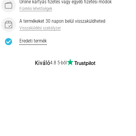
Online kártyás fizetés vagy egyéb fizetési módok
Fizetési lehetőségek
A termékeket 30 napon belül visszaküldheted
Visszaküldési szabályzat
Eredeti termék
Kiváló
4.8 5-ből