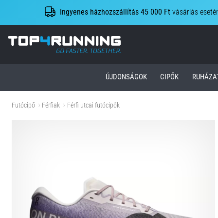
Ingyenes házhozszállítás 45 000 Ft
vásárlás eseté
Top4Running.hu
ÚJDONSÁGOK
CIPŐK
RUHÁZA
Futócipő
Férfiak
Férfi utcai futócipők