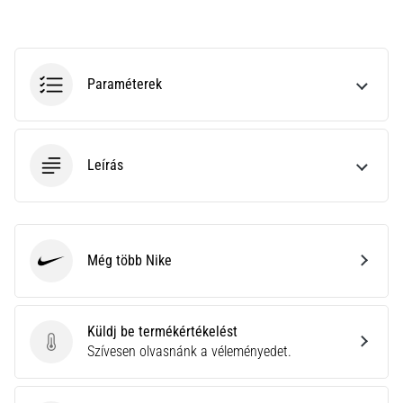
•
10 perces olvasási idő
Plantar
Fasciitis:
Paraméterek
Tünetek,
okok
és
a
Leírás
leghatékonyabb
kezelések
Éles
sarokfájdalmat
Még több Nike
tapasztalsz
Nike
futás
közben
vagy
Küldj be termékértékelést
után?
Küldj be termékértékelést
Szívesen olvasnánk a véleményedet.
Az
egyik