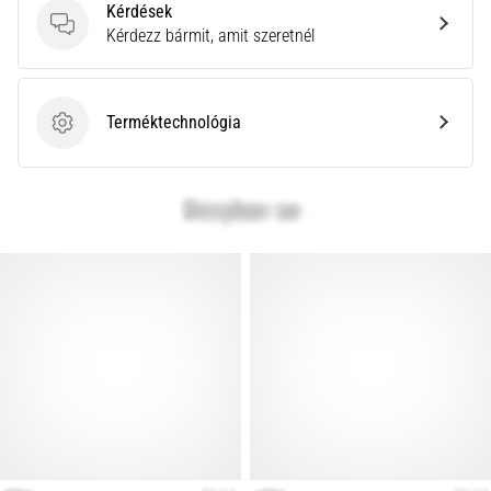
leggyakoribb
Kérdések
kiváltó
Kérdések
Kérdezz bármit, amit szeretnél
ok
a
talpi
Terméktechnológia
bőnye
Terméktechnológia
gyulladása
…
Minden cikk
megjelenítése