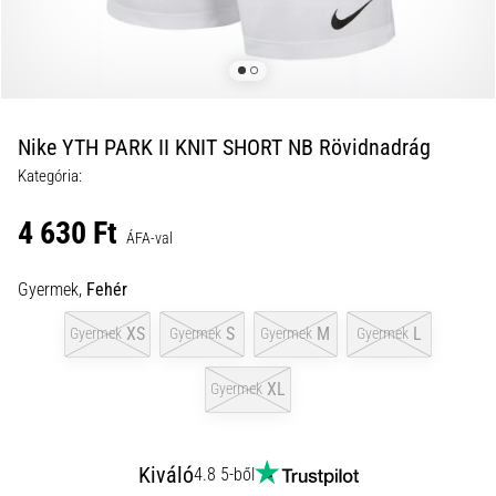
okai
A
térdfájdalom
életében
legalább
egyszer
Nike YTH PARK II KNIT SHORT NB Rövidnadrág
minden
Kategória:
futót
elér,
4 630 Ft
legyen
ÁFA-val
szó
amatőrről
Gyermek,
Fehér
vagy
XS
S
M
L
Gyermek
Gyermek
Gyermek
Gyermek
profiról.
Mik
a
XL
Gyermek
fájdalom…
Kiváló
4.8 5-ből
2026.08.05.