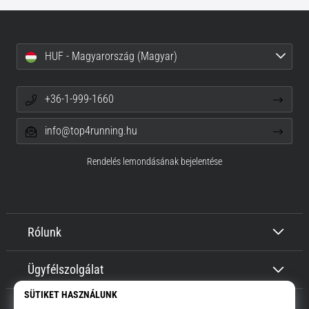
HUF - Magyarország (Magyar)
+36-1-999-1660
info@top4running.hu
Rendelés lemondásának bejelentése
Rólunk
Ügyfélszolgálat