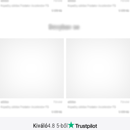
Kiváló
4.8 5-ből