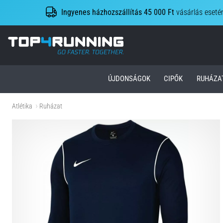
Ingyenes házhozszállítás 45 000 Ft
vásárlás eseté
Top4Running.hu
ÚJDONSÁGOK
CIPŐK
RUHÁZA
Atlétika
Ruházat