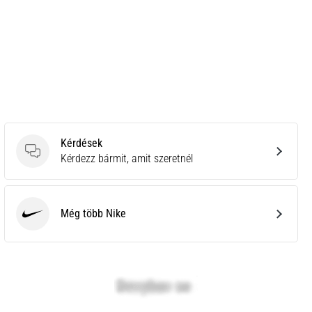
Kérdések
Kérdések
Kérdezz bármit, amit szeretnél
Még több Nike
Nike