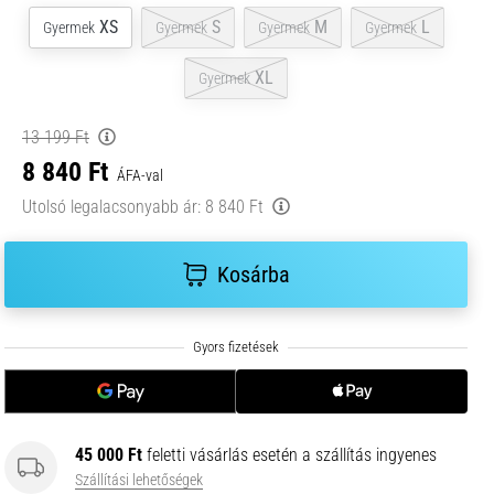
XS
S
M
L
Gyermek
Gyermek
Gyermek
Gyermek
XL
Gyermek
13 199 Ft
8 840 Ft
ÁFA-val
Utolsó legalacsonyabb ár:
8 840 Ft
Kosárba
45 000 Ft
feletti vásárlás esetén a szállítás ingyenes
Szállítási lehetőségek