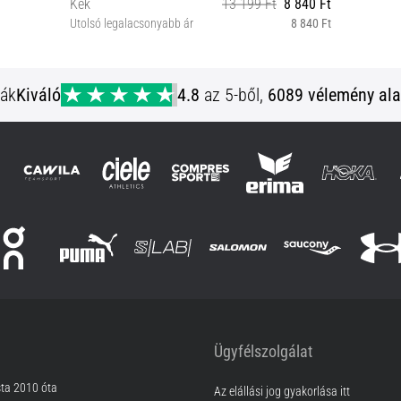
Kék
13 199 Ft
8 840 Ft
Utolsó legalacsonyabb ár
8 840 Ft
XS
ják
Kiváló
4.8
az 5-ből,
6089 vélemény ala
Ügyfélszolgálat
sta 2010 óta
Az elállási jog gyakorlása itt