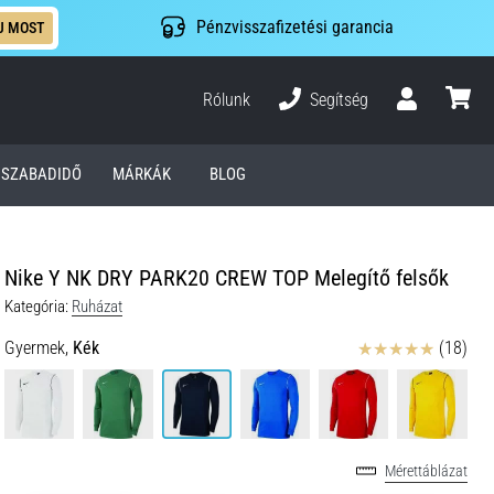
Pénzvisszafizetési garancia
J MOST
Rólunk
Segítség
Felhasználó
kosár
SZABADIDŐ
MÁRKÁK
BLOG
Nike Y NK DRY PARK20 CREW TOP Melegítő felsők
Kategória:
Ruházat
Értékelés
Gyermek,
Kék
(18)
Mérettáblázat