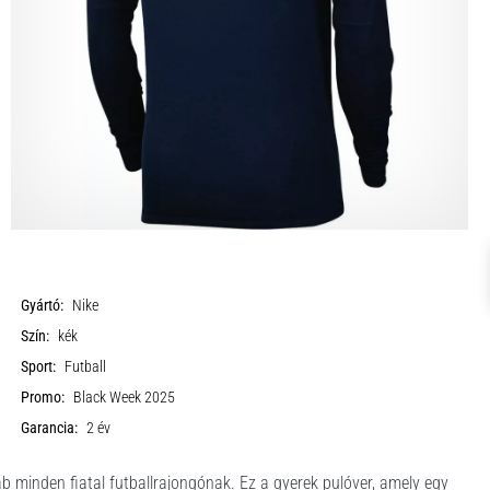
Gyártó:
Nike
Szín:
kék
Sport:
Futball
Promo:
Black Week 2025
Garancia:
2 év
inden fiatal futballrajongónak. Ez a gyerek pulóver, amely egy