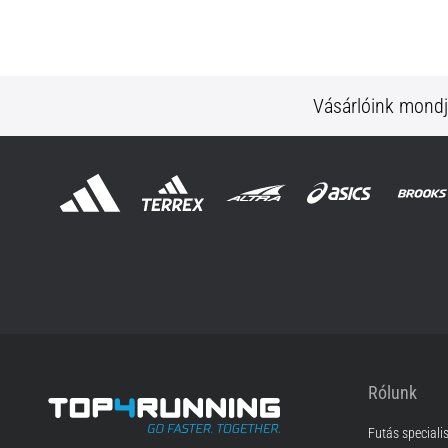
Vásárlóink mond
Rólunk
Futás speciali