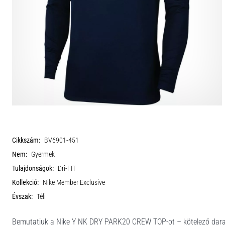
Cikkszám:
BV6901-451
Nem:
Gyermek
Tulajdonságok:
Dri-FIT
Kollekció:
Nike Member Exclusive
Évszak:
Téli
Bemutatjuk a Nike Y NK DRY PARK20 CREW TOP-ot – kötelező darab m