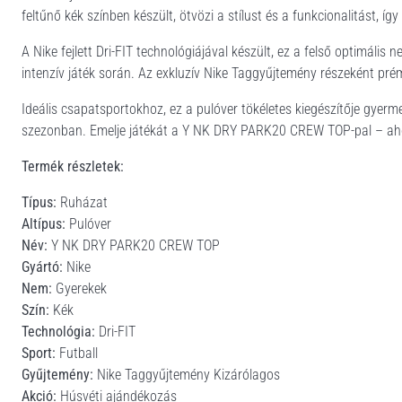
feltűnő kék színben készült, ötvözi a stílust és a funkcionalitást, így
A Nike fejlett Dri-FIT technológiájával készült, ez a felső optimáli
intenzív játék során. Az exkluzív Nike Taggyűjtemény részeként prém
Ideális csapatsportokhoz, ez a pulóver tökéletes kiegészítője gyer
szezonban. Emelje játékát a Y NK DRY PARK20 CREW TOP-pal – ahol 
Termék részletek:
Típus:
Ruházat
Altípus:
Pulóver
Név:
Y NK DRY PARK20 CREW TOP
Gyártó:
Nike
Nem:
Gyerekek
Szín:
Kék
Technológia:
Dri-FIT
Sport:
Futball
Gyűjtemény:
Nike Taggyűjtemény Kizárólagos
Akció:
Húsvéti ajándékozás