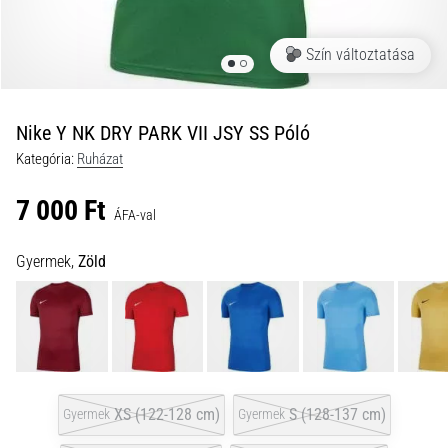
okai
A
Szín változtatása
térdfájdalom
életében
legalább
egyszer
Nike Y NK DRY PARK VII JSY SS Póló
minden
Kategória:
Ruházat
futót
elér,
7 000 Ft
legyen
ÁFA-val
szó
amatőrről
Gyermek,
Zöld
vagy
profiról.
Mik
a
fájdalom…
XS (122-128 cm)
S (128-137 cm)
Gyermek
Gyermek
2026.08.05.