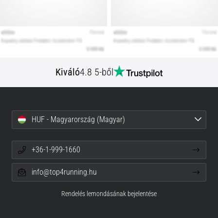
Kiváló
4.8 5-ből
HUF - Magyarország (Magyar)
+36-1-999-1660
info@top4running.hu
Rendelés lemondásának bejelentése