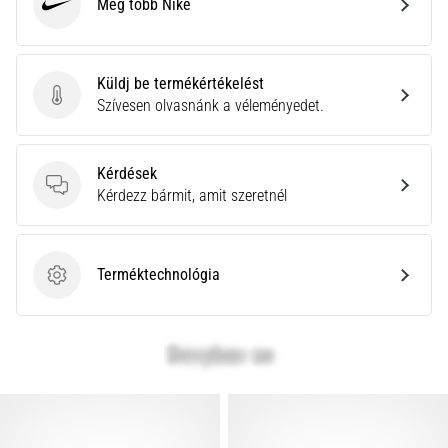
leggyakoribb
Még több Nike
Nike
kiváltó
ok
a
Küldj be termékértékelést
talpi
Küldj be termékértékelést
Szívesen olvasnánk a véleményedet.
bőnye
gyulladása
…
Kérdések
Kérdések
Kérdezz bármit, amit szeretnél
Minden cikk
megjelenítése
Terméktechnológia
Terméktechnológia