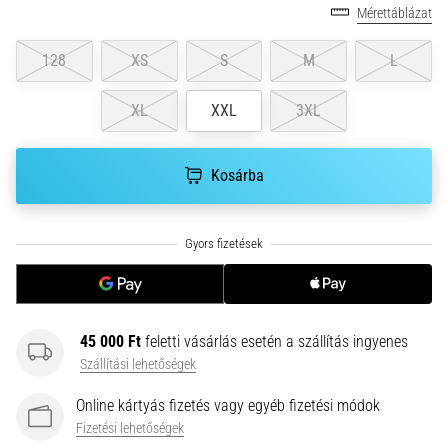
hajtható…
Mérettáblázat
128
XS
S
M
L
2026.08.06.
•
11 perces olvasási idő
XL
XXL
3XL
Futótérd:
Okok,
Kosárba
kezelés
és
megelőzés
A
futótérd,
más
néven
45 000 Ft
feletti vásárlás esetén a szállítás ingyenes
iliotibiális
Szállítási lehetőségek
szalag
szindróma
Online kártyás fizetés vagy egyéb fizetési módok
(ITBS),
Fizetési lehetőségek
egy