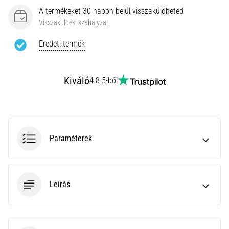
rendkívül
A termékeket 30 napon belül visszaküldheted
gyakori
Visszaküldési szabályzat
egészségügyi
probléma,
Eredeti termék
amellyel
a…
Kiváló
4.8 5-ből
Minden cikk
megjelenítése
Paraméterek
Leírás