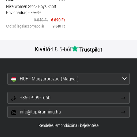
Nike Women Stock Boys Short
Rövidnadrág
- Fekete
9 840 Ft
6 890 Ft
Utolsó legalacsonyabb ár
9 840 Ft
Kiváló
4.8 5-ből
HUF - Magyarország (Magyar)
+36-1-999-1660
info@top4running.hu
Rendelés lemondásának bejelentése