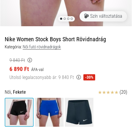
és
hogyan
Szín változtatása
kell
végrehajtani
őket?
Nike Women Stock Boys Short Rövidnadrág
A
Kategória:
Női futó rövidnadrágok
gyakorlatban
az
9 840 Ft
ingafutás
6 890 Ft
a
ÁFA-val
sebességet,
Utolsó legalacsonyabb ár:
9 840 Ft
-30%
a
mozgékonyságot
Értékelés
Női,
Fekete
(20)
és
az
irányváltási
képességet
teszteli.
Hogyan