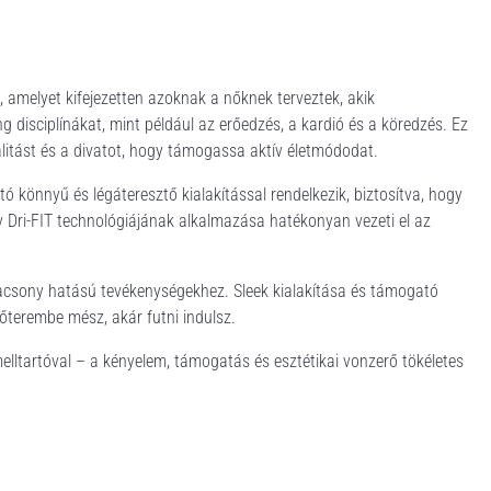
amelyet kifejezetten azoknak a nőknek terveztek, akik
ng disciplínákat, mint például az erőedzés, a kardió és a köredzés. Ez
nalitást és a divatot, hogy támogassa aktív életmódodat.
tó könnyű és légáteresztő kialakítással rendelkezik, biztosítva, hogy
v Dri-FIT technológiájának alkalmazása hatékonyan vezeti el az
alacsony hatású tevékenységekhez. Sleek kialakítása és támogató
őterembe mész, akár futni indulsz.
lltartóval – a kényelem, támogatás és esztétikai vonzerő tökéletes