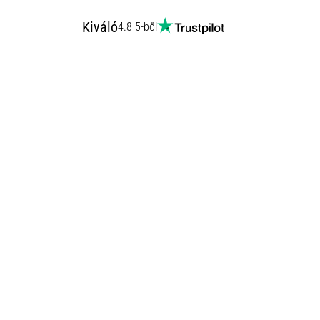
Kiváló
4.8 5-ből