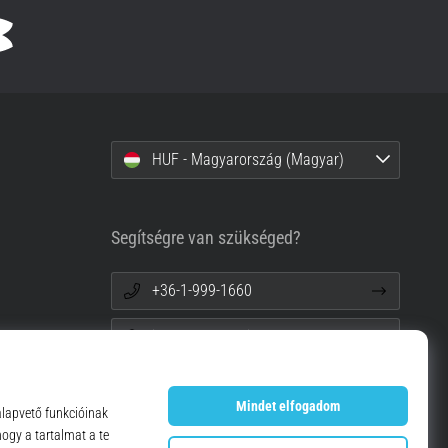
HUF - Magyarország (Magyar)
Segítségre van szükséged?
+36-1-999-1660
info@top4running.hu