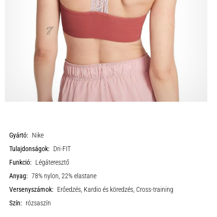
Gyártó:
Nike
Tulajdonságok:
Dri-FIT
Funkció:
Légáteresztő
Anyag:
78% nylon, 22% elastane
Versenyszámok:
Erőedzés, Kardio és köredzés, Cross-training
Szín:
rózsaszín