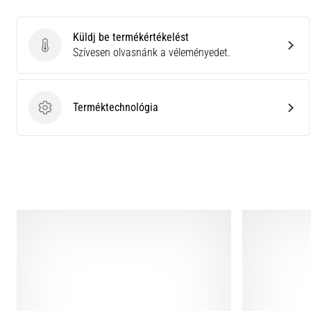
Küldj be termékértékelést
Küldj be termékértékelést
Szívesen olvasnánk a véleményedet.
Terméktechnológia
Terméktechnológia