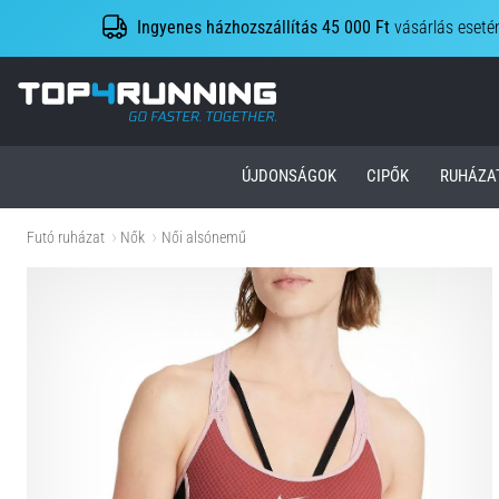
Ingyenes házhozszállítás 45 000 Ft
vásárlás eseté
Top4Running.hu
ÚJDONSÁGOK
CIPŐK
RUHÁZA
Futó ruházat
Nők
Női alsónemű