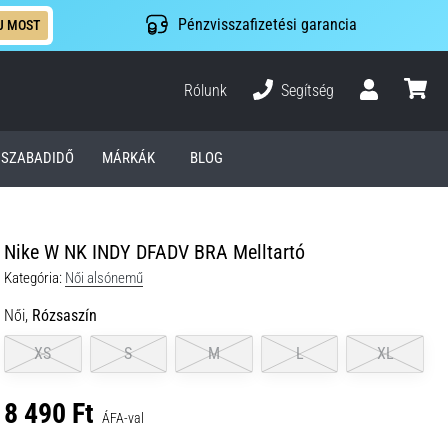
Pénzvisszafizetési garancia
J MOST
Rólunk
Segítség
Felhasználó
kosár
SZABADIDŐ
MÁRKÁK
BLOG
Nike W NK INDY DFADV BRA Melltartó
Kategória:
Női alsónemű
Női,
Rózsaszín
XS
S
M
L
XL
8 490 Ft
ÁFA-val