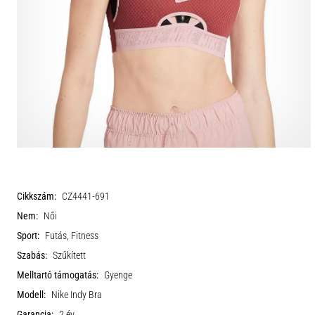
Cikkszám:
CZ4441-691
Nem:
Női
Sport:
Futás, Fitness
Szabás:
Szűkített
Melltartó támogatás:
Gyenge
Modell:
Nike Indy Bra
Garancia:
2 év