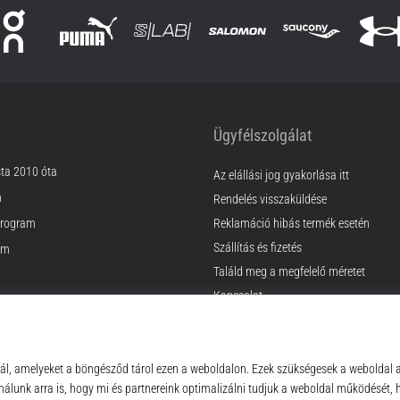
Ügyfélszolgálat
sta 2010 óta
Az elállási jog gyakorlása itt
m
Rendelés visszaküldése
rogram
Reklamáció hibás termék esetén
Szállítás és fizetés
am
Találd meg a megfelelő méretet
Kapcsolat
k
GyIK
ződési Feltételek
Adatvédelmi nyilatkozat