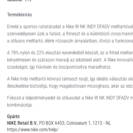
Termékleírás
Emeld a sportos ruhatáradat a Nike W NK INDY DFADV melltartóval, 
szenvedélyesen űzik a futást, a fitneszt és a különböző cross-traini
a stílusos melltartó, élénk rózsaszín árnyalatban, ötvözi a funkcio
A 78% nylon és 22% elasztán keverékéből készült, ez a fitted melltar
kényelmesen és szárazon maradj az edzéseid alatt. A Nike innovatí
izzadságot, így hűvösen és összpontosítva maradhatsz.
A Nike Indy melltartó könnyű támaszt nyújt, így ideális választás 
illeszkedése biztosítja, hogy magabiztosan mozoghass, akár az edz
Fokozd a teljesítményedet és stílusodat a Nike W NK INDY DFADV me
kombinációja.
Gyártó
NIKE Retail B.V.
, PO BOX 6453, Colosseum 1, 1213 - NL
https://www.nike.com/help/