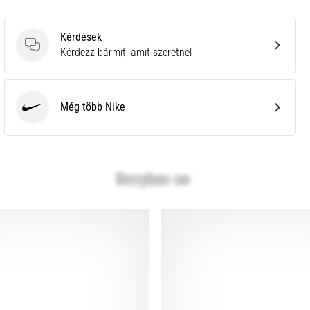
Kérdések
Kérdések
Kérdezz bármit, amit szeretnél
Még több Nike
Nike