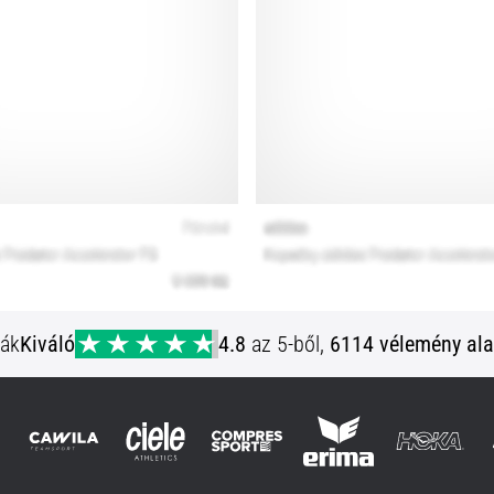
ják
Kiváló
4.8
az 5-ből,
6114 vélemény ala