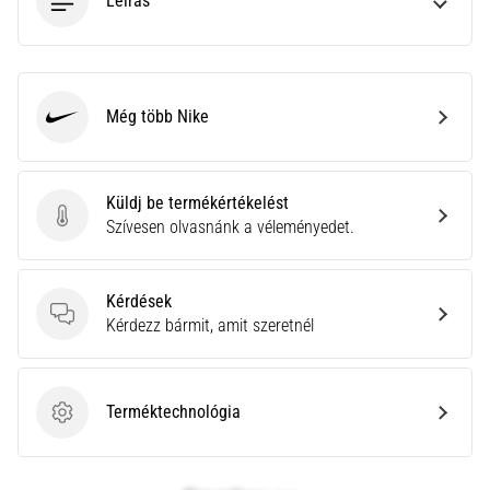
Leírás
leggyakoribb
kiváltó
ok
a
talpi
Még több Nike
bőnye
Nike
gyulladása
…
Küldj be termékértékelést
Küldj be termékértékelést
Szívesen olvasnánk a véleményedet.
Minden cikk
megjelenítése
Kérdések
Kérdések
Kérdezz bármit, amit szeretnél
Terméktechnológia
Terméktechnológia