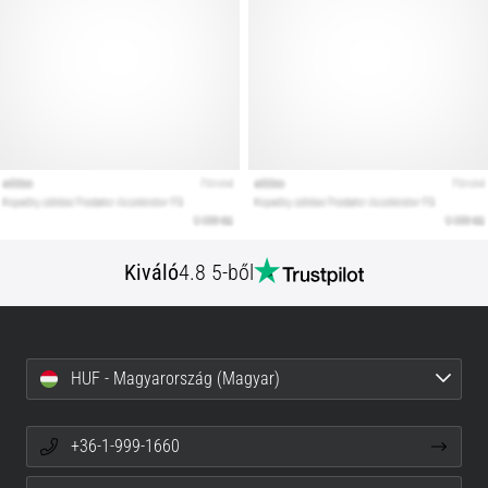
Kiváló
4.8 5-ből
HUF - Magyarország (Magyar)
+36-1-999-1660