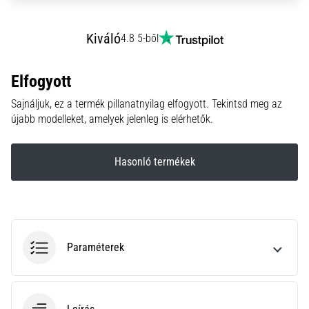
•
10 perces olvasási idő
Plantar
Kiváló
4.8 5-ből
Fasciitis:
Tünetek,
Elfogyott
okok
és
Sajnáljuk, ez a termék pillanatnyilag elfogyott. Tekintsd meg az
újabb modelleket, amelyek jelenleg is elérhetők.
a
leghatékonyabb
kezelések
Hasonló termékek
Éles
sarokfájdalmat
tapasztalsz
futás
közben
Paraméterek
vagy
után?
Az
egyik