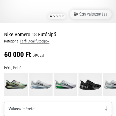
okai
A
Szín változtatása
térdfájdalom
életében
legalább
egyszer
Nike Vomero 18 Futócipő
minden
Kategória:
Férfi utcai futócipők
futót
elér,
60 000 Ft
legyen
ÁFA-val
szó
amatőrről
Férfi,
Fehér
vagy
profiról.
Mik
a
fájdalom…
Válassz méretet
2026.08.05.