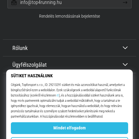
info@top4running.hu
Rendelés lemondásának bejelentése
Rólunk
Ügyfélszolgálat
Top4Running.hu
Már több, mint 16 éve motiválunk, hogy menj, és fuss. Gyorsabban.
Velünk. Mindennap.
Instagram
YouTube