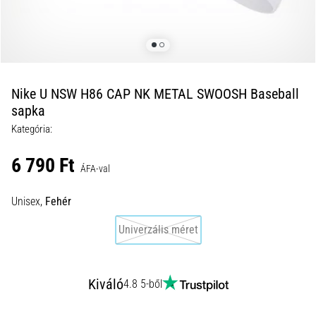
okai
A
térdfájdalom
életében
legalább
egyszer
Nike U NSW H86 CAP NK METAL SWOOSH Baseball
minden
sapka
futót
Kategória:
elér,
legyen
6 790 Ft
szó
ÁFA-val
amatőrről
vagy
Unisex,
Fehér
profiról.
Univerzális méret
Mik
a
fájdalom…
Kiváló
4.8 5-ből
2026.08.05.