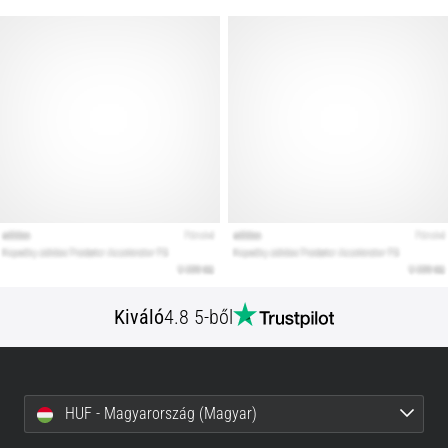
Kiváló
4.8 5-ből
HUF - Magyarország (Magyar)