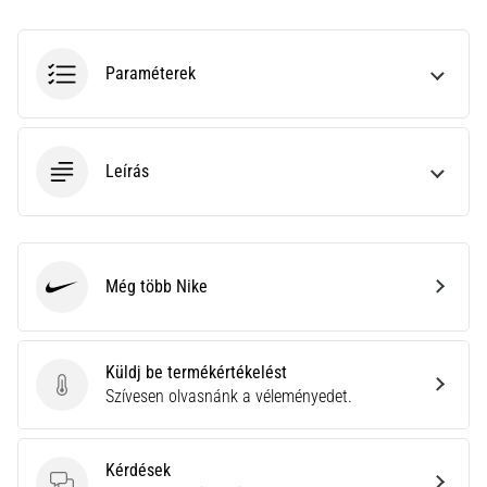
•
10 perces olvasási idő
Plantar
Paraméterek
Fasciitis:
Tünetek,
okok
és
Leírás
a
leghatékonyabb
kezelések
Éles
Még több Nike
Nike
sarokfájdalmat
tapasztalsz
futás
Küldj be termékértékelést
közben
Küldj be termékértékelést
Szívesen olvasnánk a véleményedet.
vagy
után?
Az
egyik
Kérdések