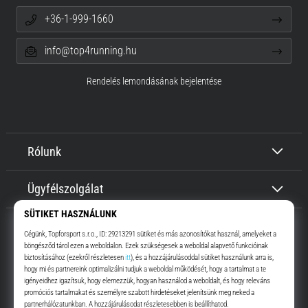
+36-1-999-1660
info@top4running.hu
Rendelés lemondásának bejelentése
Rólunk
Ügyfélszolgálat
Top4Running.hu
Már több, mint 16 éve motiválunk, hogy menj, és fuss. Gyorsabban.
Velünk. Mindennap.