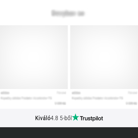
Kiváló
4.8 5-ből