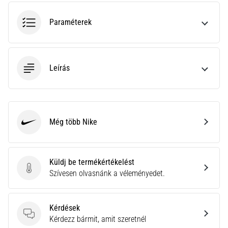
hajtható…
Paraméterek
2026.08.06.
•
11 perces olvasási idő
Leírás
Futótérd:
Okok,
kezelés
és
megelőzés
Még több Nike
Nike
A
futótérd,
más
Küldj be termékértékelést
néven
Küldj be termékértékelést
Szívesen olvasnánk a véleményedet.
iliotibiális
szalag
szindróma
Kérdések
(ITBS),
Kérdések
Kérdezz bármit, amit szeretnél
egy