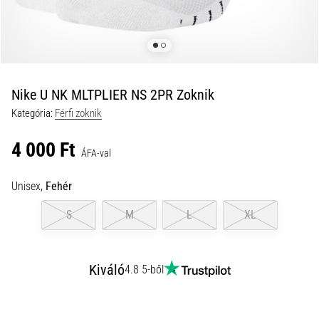
és
hogyan
kell
végrehajtani
őket?
Nike U NK MLTPLIER NS 2PR Zoknik
A
Kategória:
Férfi zoknik
gyakorlatban
az
4 000 Ft
ingafutás
ÁFA-val
a
sebességet,
Unisex,
Fehér
a
mozgékonyságot
S
M
L
XL
és
az
irányváltási
Kiváló
4.8 5-ből
képességet
teszteli.
Hogyan