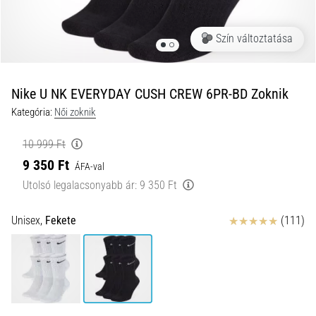
okai
A
Szín változtatása
térdfájdalom
életében
legalább
egyszer
Nike U NK EVERYDAY CUSH CREW 6PR-BD Zoknik
minden
Kategória:
Női zoknik
futót
elér,
10 999 Ft
legyen
9 350 Ft
ÁFA-val
szó
amatőrről
Utolsó legalacsonyabb ár:
9 350 Ft
vagy
profiról.
Értékelés
Unisex,
Fekete
(111)
Mik
a
fájdalom…
2026.08.05.