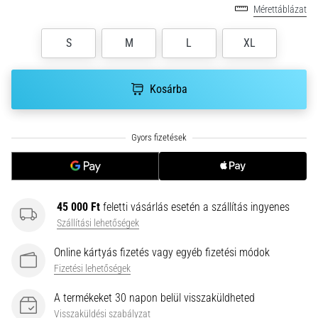
•
Mérettáblázat
10 perces olvasási idő
Plantar
S
M
L
XL
Fasciitis:
Tünetek,
Kosárba
okok
és
a
leghatékonyabb
kezelések
Éles
sarokfájdalmat
45 000 Ft
feletti vásárlás esetén a szállítás ingyenes
tapasztalsz
Szállítási lehetőségek
futás
közben
Online kártyás fizetés vagy egyéb fizetési módok
vagy
Fizetési lehetőségek
után?
Az
A termékeket 30 napon belül visszaküldheted
egyik
Visszaküldési szabályzat