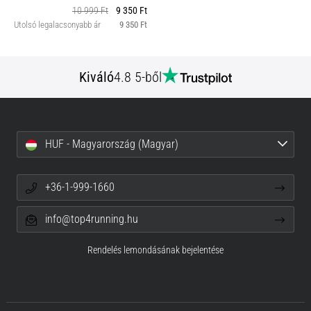
10 999 Ft
9 350 Ft
Utolsó legalacsonyabb ár
9 350 Ft
Kiváló
4.8 5-ből
HUF - Magyarország (Magyar)
+36-1-999-1660
info@top4running.hu
Rendelés lemondásának bejelentése