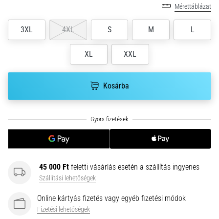
•
Mérettáblázat
10 perces olvasási idő
Plantar
3XL
4XL
S
M
L
Fasciitis:
Tünetek,
XL
XXL
okok
és
a
Kosárba
leghatékonyabb
kezelések
Éles
sarokfájdalmat
tapasztalsz
futás
45 000 Ft
feletti vásárlás esetén a szállítás ingyenes
közben
vagy
Szállítási lehetőségek
után?
Online kártyás fizetés vagy egyéb fizetési módok
Az
Fizetési lehetőségek
egyik