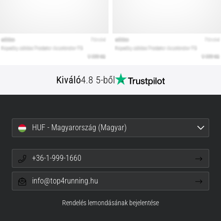
Kiváló
4.8 5-ből
HUF - Magyarország (Magyar)
+36-1-999-1660
info@top4running.hu
Rendelés lemondásának bejelentése