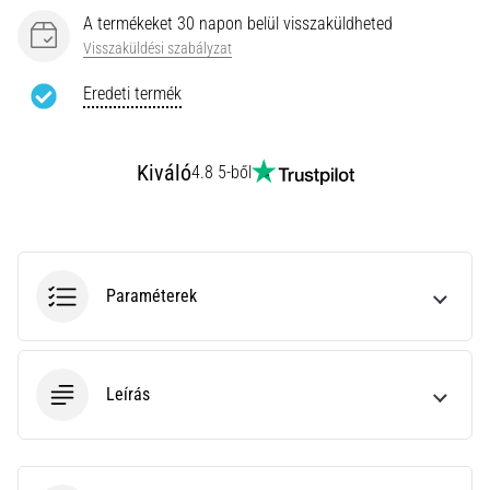
leggyakoribb
A termékeket 30 napon belül visszaküldheted
kiváltó
Visszaküldési szabályzat
ok
a
Eredeti termék
talpi
bőnye
gyulladása
Kiváló
4.8 5-ből
…
Minden cikk
megjelenítése
Paraméterek
Leírás