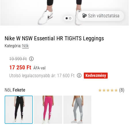
és
hogyan
Szín változtatása
kell
végrehajtani
őket?
Nike W NSW Essential HR TIGHTS Leggings
A
Kategória:
Nők
gyakorlatban
az
19 999 Ft
ingafutás
17 250 Ft
a
ÁFA-val
sebességet,
Utolsó legalacsonyabb ár:
17 600 Ft
Kedvezmény
a
mozgékonyságot
Értékelés
Női,
Fekete
(8)
és
az
irányváltási
képességet
teszteli.
Hogyan