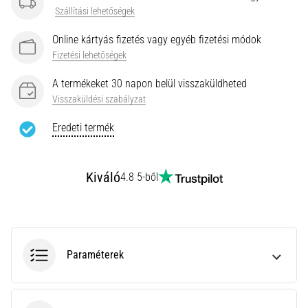
rendkívül
Szállítási lehetőségek
gyakori
Online kártyás fizetés vagy egyéb fizetési módok
egészségügyi
probléma,
Fizetési lehetőségek
amellyel
A termékeket 30 napon belül visszaküldheted
a…
Visszaküldési szabályzat
Eredeti termék
Minden cikk
megjelenítése
Kiváló
4.8 5-ből
Paraméterek