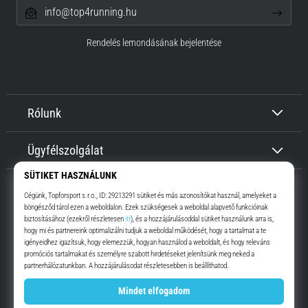
info@top4running.hu
Rendelés lemondásának bejelentése
Rólunk
Ügyfélszolgálat
Top4Running.hu
Már több, mint 16 éve motiválunk, hogy menj, és fuss. Gyorsabban.
Velünk. Mindennap.
Instagram
YouTube