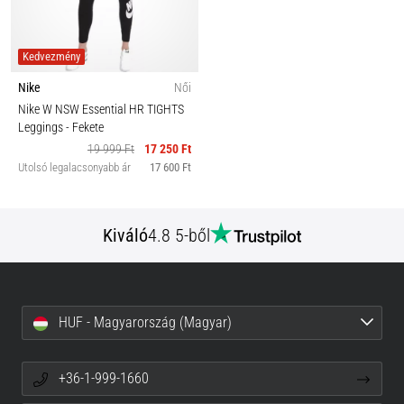
Kedvezmény
Nike
Női
Nike W NSW Essential HR TIGHTS
Leggings
- Fekete
19 999 Ft
17 250 Ft
Utolsó legalacsonyabb ár
17 600 Ft
Kiváló
4.8 5-ből
HUF - Magyarország (Magyar)
+36-1-999-1660