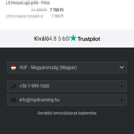
LS Hosszú ujjú póló
- Piros
11 499 Ft
7 700 Ft
Utolsó legalacsonyabb ár
7 700 Ft
Kiváló
4.8 5-ből
HUF - Magyarország (Magyar)
+36-1-999-1660
info@top4running.hu
Rendelés lemondásának bejelentése