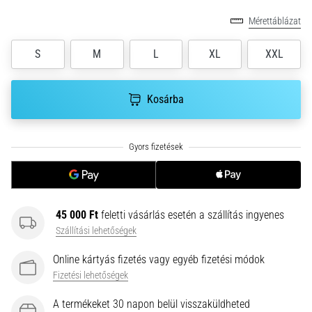
gyulladása
Mérettáblázat
…
S
M
L
XL
XXL
2026.08.05.
•
Kosárba
14 perces olvasási idő
Szénhidrát-
szuperkompenzáció:
Hogyan
befolyásolja
a
futóteljesítményt?
45 000 Ft
feletti vásárlás esetén a szállítás ingyenes
Azt
Szállítási lehetőségek
mondják,
a
Online kártyás fizetés vagy egyéb fizetési módok
szénhidrát-
Fizetési lehetőségek
szuperkompenzáció
javítja
A termékeket 30 napon belül visszaküldheted