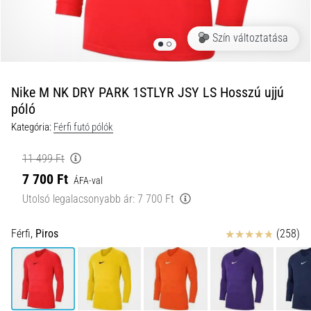
okok
és
Szín változtatása
a
leghatékonyabb
kezelések
Nike M NK DRY PARK 1STLYR JSY LS Hosszú ujjú
Éles
póló
sarokfájdalmat
tapasztalsz
Kategória:
Férfi futó pólók
futás
közben
11 499 Ft
vagy
7 700 Ft
ÁFA-val
után?
Utolsó legalacsonyabb ár:
7 700 Ft
Az
egyik
Értékelés
leggyakoribb
Férfi,
Piros
(258)
kiváltó
ok
a
talpi
bőnye