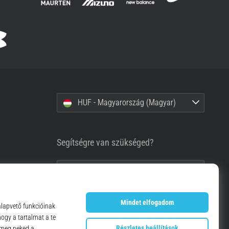
HUF - Magyarország (Magyar)
Segítségre van szükséged?
+36-1-999-1660
info@top4running.hu