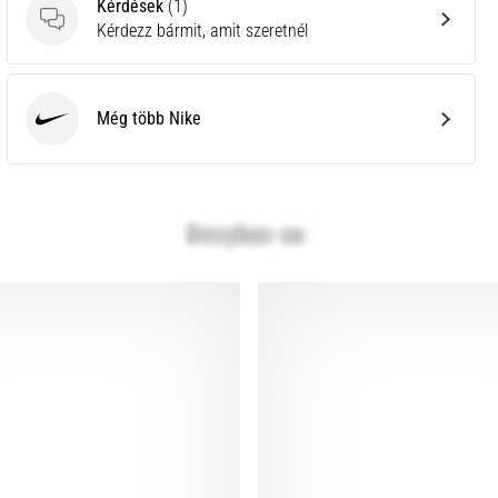
Kérdések
(1)
Kérdések
Kérdezz bármit, amit szeretnél
Még több Nike
Nike