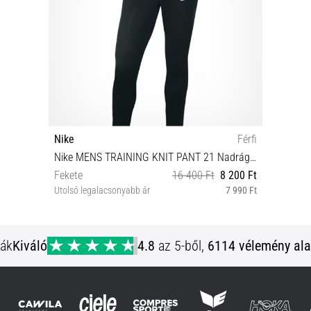
Nike
Férfi
Nike MENS TRAINING KNIT PANT 21 Nadrágok
Fekete
16 400 Ft
8 200 Ft
Utolsó legalacsonyabb ár
7 990 Ft
3XL M-T S M L L-T XL XL-T XXL 2XL-T 3XL-T
ják
Kiváló
4.8
az 5-ből,
6114 vélemény ala