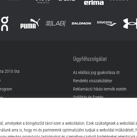
Ügyfélszolgálat
sta 2010 óta
Az elállási jog gyakorlása itt
m
Rendelés visszaküldése
rogram
Reklamáció hibás termék esetén
Szállítás és fizetés
am
Találd meg a megfelelő méretet
Kapcsolat
k
GyIK
ződési Feltételek
Adatvédelmi nyilatkozat