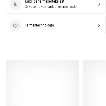
Küldj be termékértékelést
Küldj be termékértékelést
Szívesen olvasnánk a véleményedet.
Terméktechnológia
Terméktechnológia