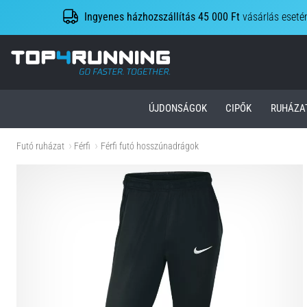
Ingyenes házhozszállítás 45 000 Ft
vásárlás eseté
Top4Running.hu
ÚJDONSÁGOK
CIPŐK
RUHÁZA
Futó ruházat
Férfi
Férfi futó hosszúnadrágok