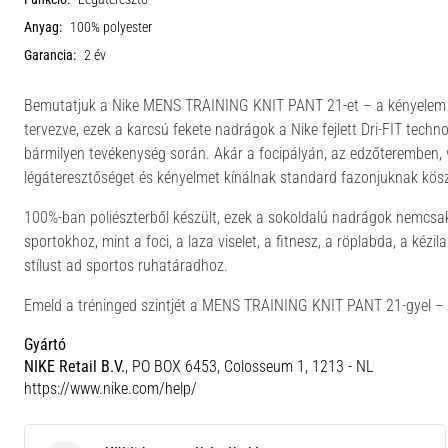
Anyag:
100% polyester
Garancia:
2 év
Bemutatjuk a Nike MENS TRAINING KNIT PANT 21-et – a kényelem és 
tervezve, ezek a karcsú fekete nadrágok a Nike fejlett Dri-FIT tech
bármilyen tevékenység során. Akár a focipályán, az edzőteremben, 
légáteresztőséget és kényelmet kínálnak standard fazonjuknak kös
100%-ban poliészterből készült, ezek a sokoldalú nadrágok nemcsak 
sportokhoz, mint a foci, a laza viselet, a fitnesz, a röplabda, a kézi
stílust ad sportos ruhatáradhoz.
Emeld a tréninged szintjét a MENS TRAINING KNIT PANT 21-gyel – aho
Gyártó
NIKE Retail B.V.
, PO BOX 6453, Colosseum 1, 1213 - NL
https://www.nike.com/help/