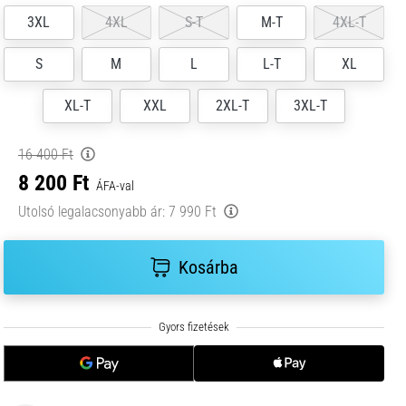
3XL
4XL
S-T
M-T
4XL-T
S
M
L
L-T
XL
XL-T
XXL
2XL-T
3XL-T
16 400 Ft
8 200 Ft
ÁFA-val
Utolsó legalacsonyabb ár:
7 990 Ft
Kosárba