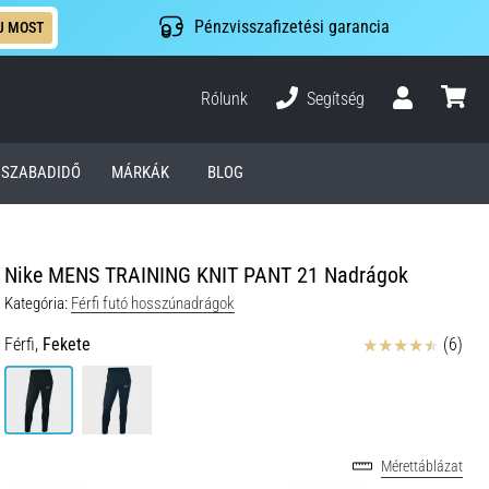
Pénzvisszafizetési garancia
J MOST
Rólunk
Segítség
Felhasználó
kosár
SZABADIDŐ
MÁRKÁK
BLOG
Nike MENS TRAINING KNIT PANT 21 Nadrágok
Kategória:
Férfi futó hosszúnadrágok
Értékelés
Férfi,
Fekete
(6)
Mérettáblázat