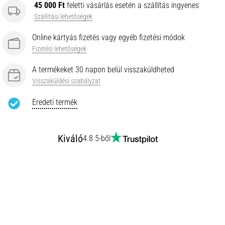
45 000 Ft
feletti vásárlás esetén a szállítás ingyenes
Szállítási lehetőségek
Online kártyás fizetés vagy egyéb fizetési módok
Fizetési lehetőségek
A termékeket 30 napon belül visszaküldheted
Visszaküldési szabályzat
Eredeti termék
Kiváló
4.8 5-ből