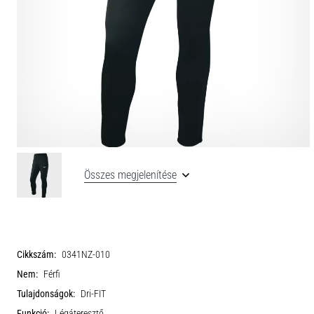
Összes megjelenítése
Cikkszám:
0341NZ-010
Nem:
Férfi
Tulajdonságok:
Dri-FIT
Funkció:
Légáteresztő