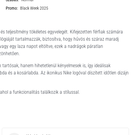
Promo:
Black Week 2025
teljesítmény tökéletes egyvelegét. Kifejezetten férfiak számára
nológiáját tartalmazzák, biztosítva, hogy hűvös és száraz maradj
vagy egy laza napot eltöltve, ezek a nadrágok páratlan
zönhetően.
tartósak, hanem hihetetlenül kényelmesek is, így ideálisak
labda és a kosárlabda. Az ikonikus Nike logóval díszített időtlen dizájn
l a funkcionalitás találkozik a stílussal.