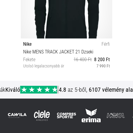
Nike
Férfi
Nike MENS TRACK JACKET 21 Dzseki
Fekete
16 400 Ft
8 200 Ft
Utolsó legalacsonyabb ár
7 990 Ft
3XL S XL XXL
ják
Kiváló
4.8
az 5-ből,
6107 vélemény ala