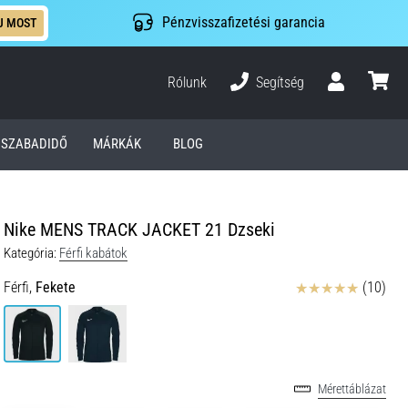
Pénzvisszafizetési garancia
J MOST
Rólunk
Segítség
Felhasználó
kosár
SZABADIDŐ
MÁRKÁK
BLOG
Nike MENS TRACK JACKET 21 Dzseki
Kategória:
Férfi kabátok
Értékelés
Férfi,
Fekete
(10)
Mérettáblázat