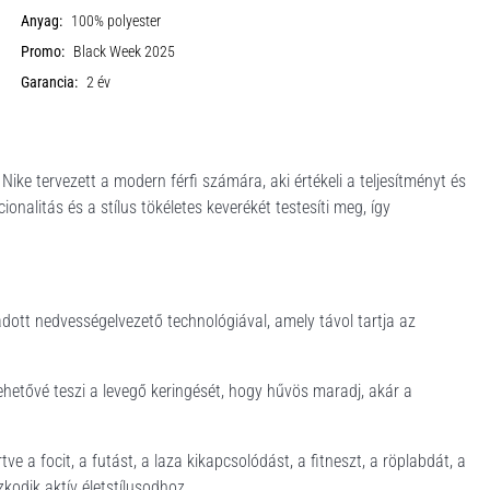
Anyag:
100% polyester
Promo:
Black Week 2025
Garancia:
2 év
ke tervezett a modern férfi számára, aki értékeli a teljesítményt és
onalitás és a stílus tökéletes keverékét testesíti meg, így
dott nedvességelvezető technológiával, amely távol tartja az
hetővé teszi a levegő keringését, hogy hűvös maradj, akár a
e a focit, a futást, a laza kikapcsolódást, a fitneszt, a röplabdát, a
odik aktív életstílusodhoz.