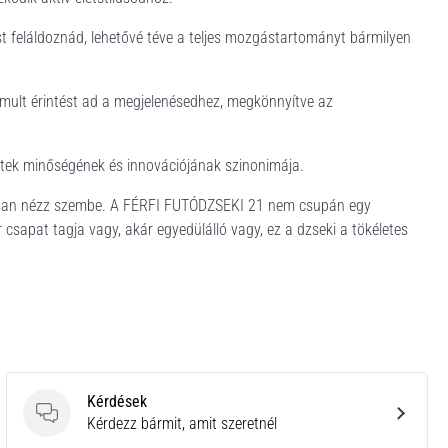
ust feláldoznád, lehetővé téve a teljes mozgástartományt bármilyen
nomult érintést ad a megjelenésedhez, megkönnyítve az
zetek minőségének és innovációjának szinonimája.
usosan nézz szembe. A FÉRFI FUTÓDZSEKI 21 nem csupán egy
csapat tagja vagy, akár egyedülálló vagy, ez a dzseki a tökéletes
Kérdések
Kérdések
Kérdezz bármit, amit szeretnél