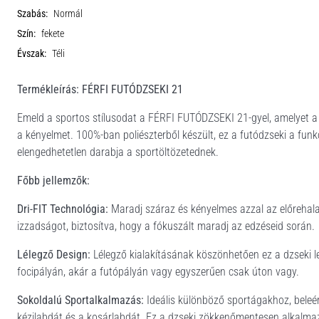
Szabás:
Normál
Szín:
fekete
Évszak:
Téli
Termékleírás: FÉRFI FUTÓDZSEKI 21
Emeld a sportos stílusodat a FÉRFI FUTÓDZSEKI 21-gyel, amelyet a Ni
a kényelmet. 100%-ban poliészterből készült, ez a futódzseki a funkci
elengedhetetlen darabja a sportöltözetednek.
Főbb jellemzők:
Dri-FIT Technológia:
Maradj száraz és kényelmes azzal az előrehala
izzadságot, biztosítva, hogy a fókuszált maradj az edzéseid során.
Lélegző Design:
Lélegző kialakításának köszönhetően ez a dzseki le
focipályán, akár a futópályán vagy egyszerűen csak úton vagy.
Sokoldalú Sportalkalmazás:
Ideális különböző sportágakhoz, beleértv
kézilabdát és a kosárlabdát. Ez a dzseki zökkenőmentesen alkalmazk