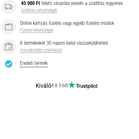
45 000 Ft
feletti vásárlás esetén a szállítás ingyenes
Szállítási lehetőségek
Online kártyás fizetés vagy egyéb fizetési módok
Fizetési lehetőségek
A termékeket 30 napon belül visszaküldheted
Visszaküldési szabályzat
Eredeti termék
Kiváló
4.8 5-ből