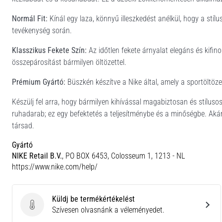
Normál Fit:
Kínál egy laza, könnyű illeszkedést anélkül, hogy a stíl
tevékenység során.
Klasszikus Fekete Szín:
Az időtlen fekete árnyalat elegáns és kifi
összepárosítást bármilyen öltözettel.
Prémium Gyártó:
Büszkén készítve a Nike által, amely a sportöltö
Készülj fel arra, hogy bármilyen kihívással magabiztosan és stíl
ruhadarab; ez egy befektetés a teljesítménybe és a minőségbe. Akár 
társad.
Gyártó
NIKE Retail B.V.
, PO BOX 6453, Colosseum 1, 1213 - NL
https://www.nike.com/help/
Küldj be termékértékelést
Küldj be termékértékelést
Szívesen olvasnánk a véleményedet.