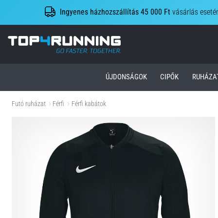
Ingyenes házhozszállítás 45 000 Ft
vásárlás eseté
Top4Running.hu
ÚJDONSÁGOK
CIPŐK
RUHÁZA
Futó ruházat
Férfi
Férfi kabátok