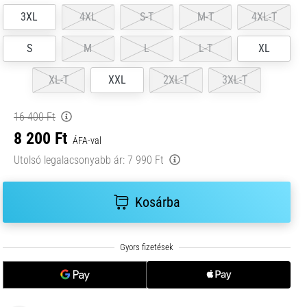
3XL
4XL
S-T
M-T
4XL-T
S
M
L
L-T
XL
XL-T
XXL
2XL-T
3XL-T
16 400 Ft
8 200 Ft
ÁFA-val
Utolsó legalacsonyabb ár:
7 990 Ft
Kosárba