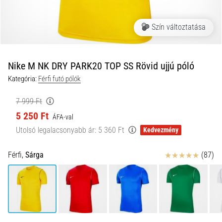
és
hogyan
Szín változtatása
kell
végrehajtani
őket?
Nike M NK DRY PARK20 TOP SS Rövid ujjú póló
A
Kategória:
Férfi futó pólók
gyakorlatban
az
7 999 Ft
ingafutás
5 250 Ft
a
ÁFA-val
sebességet,
Utolsó legalacsonyabb ár:
5 360 Ft
Kedvezmény
a
mozgékonyságot
Értékelés
Férfi,
Sárga
(87)
és
az
irányváltási
képességet
teszteli.
Hogyan