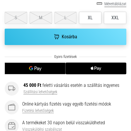
hajtható…
Mérettáblázat
S
M
L
XL
XXL
2026.08.06.
•
11 perces olvasási idő
Kosárba
Futótérd:
Okok,
kezelés
és
megelőzés
A
futótérd,
45 000 Ft
feletti vásárlás esetén a szállítás ingyenes
más
Szállítási lehetőségek
néven
iliotibiális
Online kártyás fizetés vagy egyéb fizetési módok
szalag
Fizetési lehetőségek
szindróma
(ITBS),
A termékeket 30 napon belül visszaküldheted
egy
Visszaküldési szabályzat