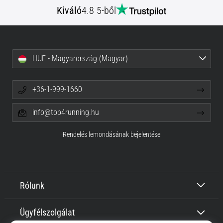
Kiváló
4.8 5-ből
HUF - Magyarország (Magyar)
+36-1-999-1660
info@top4running.hu
Rendelés lemondásának bejelentése
Rólunk
Ügyfélszolgálat