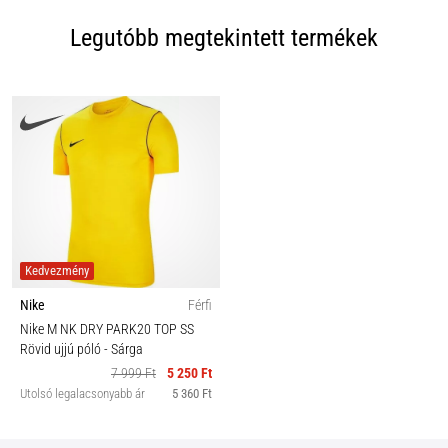
Legutóbb megtekintett termékek
Kedvezmény
Nike
Férfi
Nike M NK DRY PARK20 TOP SS
Rövid ujjú póló
- Sárga
7 999 Ft
5 250 Ft
Utolsó legalacsonyabb ár
5 360 Ft