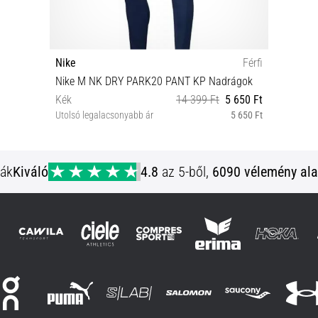
Nike
Férfi
Nike M NK DRY PARK20 PANT KP Nadrágok
Kék
14 399 Ft
5 650 Ft
Utolsó legalacsonyabb ár
5 650 Ft
XXL L XL
ják
Kiváló
4.8
az 5-ből,
6090 vélemény ala