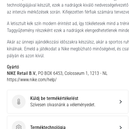
technológiájával készült, ezek a nadrágok kiváló nedvességelvezet
az intenzív mérkőzések során. Kifejezetten férfiak számára tervezve, 
A letisztult kék szín modern érintést ad, így tökéletesek mind a tré
Taggyűjtemény részeként ezek a nadrágok elengedhetetlenek minden
Akár az ünnepi ajándékozási időszakra készülsz, akár a sportos ruh
kínálnak. Emeld a játékodat a Nike megbízható minőségével, és csa
pályán és azon kívül.
Gyártó
NIKE Retail B.V.
, PO BOX 6453, Colosseum 1, 1213 - NL
https://www.nike.com/help/
Küldj be termékértékelést
Küldj be termékértékelést
Szívesen olvasnánk a véleményedet.
Terméktechnológia