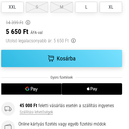
XXL
S
M
L
XL
14 399 Ft
5 650 Ft
ÁFA-val
Utolsó legalacsonyabb ár:
5 650 Ft
Kosárba
45 000 Ft
feletti vásárlás esetén a szállítás ingyenes
Szállítási lehetőségek
Online kártyás fizetés vagy egyéb fizetési módok