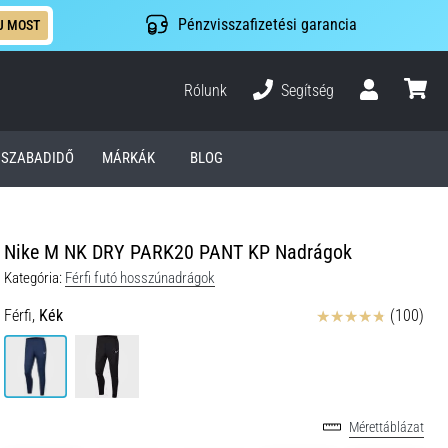
Pénzvisszafizetési garancia
J MOST
Rólunk
Segítség
Felhasználó
kosár
SZABADIDŐ
MÁRKÁK
BLOG
Nike M NK DRY PARK20 PANT KP Nadrágok
Kategória:
Férfi futó hosszúnadrágok
Értékelés
Férfi,
Kék
(100)
Mérettáblázat