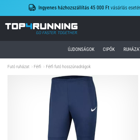
Ingyenes házhozszállítás 45 000 Ft
vásárlás eseté
Top4Running.hu
ÚJDONSÁGOK
CIPŐK
RUHÁZA
Futó ruházat
Férfi
Férfi futó hosszúnadrágok