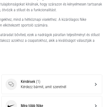
ő tulajdonságokat kínálnak, hogy szárazon és kényelmesen tartsanak
ötvözik a stílust és a funkcionalitást.
ningekhez, mind a hétköznapi viselethez. A kizárólagos Nike
 elkötelezett sportoló számára.
atáradat bővíted, ezek a nadrágok páratlan teljesítményt és stílust
tlakozz azokhoz a csapatokhoz, akik a kiválóságot választják a
Kérdések
(1)
Kérdések
Kérdezz bármit, amit szeretnél
Még több Nike