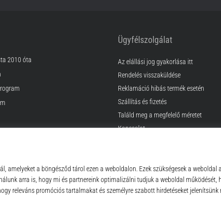
Ügyfélszolgálat
sta 2010 óta
Az elállási jog gyakorlása itt
m
Rendelés visszaküldése
rogram
Reklamáció hibás termék esetén
Szállítás és fizetés
am
Találd meg a megfelelő méretet
Kapcsolat
k
GyIK
ződési Feltételek
Adatvédelmi nyilatkozat
© 2010 – 2026
Top4Running.hu