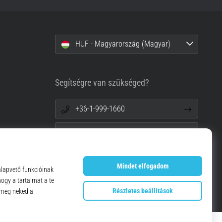
HUF - Magyarország (Magyar)
Segítségre van szükséged?
+36-1-999-1660
info@top4running.hu