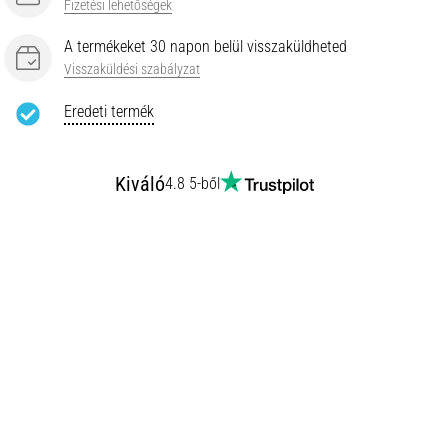
Fizetési lehetőségek
A termékeket 30 napon belül visszaküldheted
Visszaküldési szabályzat
Eredeti termék
Kiváló
4.8 5-ből