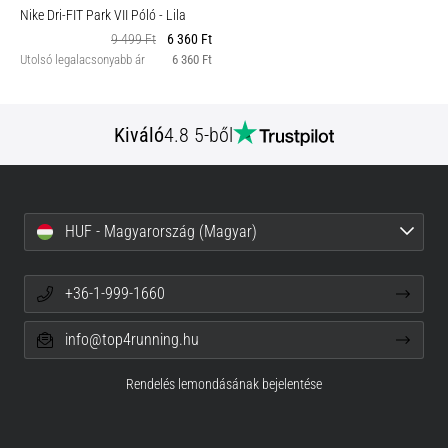
Nike Dri-FIT Park VII Póló
- Lila
9 499 Ft
6 360 Ft
Utolsó legalacsonyabb ár
6 360 Ft
Kiváló
4.8 5-ből
HUF - Magyarország (Magyar)
+36-1-999-1660
info@top4running.hu
Rendelés lemondásának bejelentése