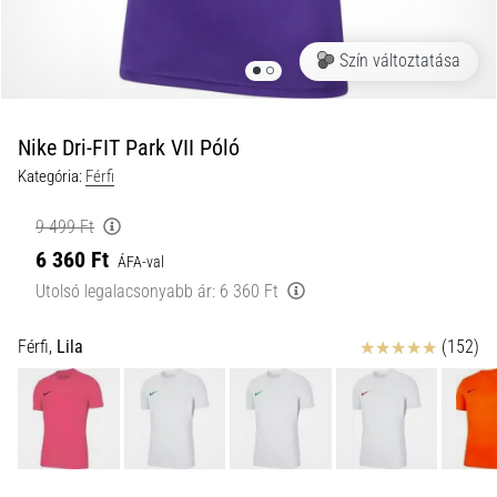
okai
A
Szín változtatása
térdfájdalom
életében
legalább
egyszer
Nike Dri-FIT Park VII Póló
minden
Kategória:
Férfi
futót
elér,
9 499 Ft
legyen
6 360 Ft
ÁFA-val
szó
amatőrről
Utolsó legalacsonyabb ár:
6 360 Ft
vagy
profiról.
Értékelés
Férfi,
Lila
(152)
Mik
a
fájdalom…
2026.08.05.