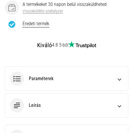
leggyakoribb
A termékeket 30 napon belül visszaküldheted
kiváltó
Visszaküldési szabályzat
ok
a
Eredeti termék
talpi
bőnye
gyulladása
Kiváló
4.8 5-ből
…
Minden cikk
megjelenítése
Paraméterek
Leírás