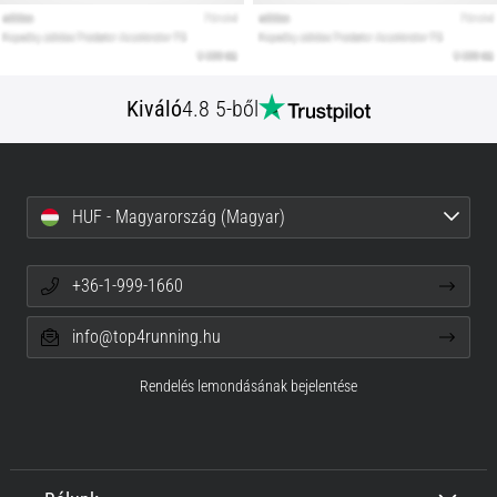
Kiváló
4.8 5-ből
HUF - Magyarország (Magyar)
+36-1-999-1660
info@top4running.hu
Rendelés lemondásának bejelentése