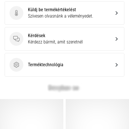
leggyakoribb
kiváltó
Küldj be termékértékelést
ok
Küldj be termékértékelést
Szívesen olvasnánk a véleményedet.
a
talpi
bőnye
Kérdések
gyulladása
Kérdések
Kérdezz bármit, amit szeretnél
…
Terméktechnológia
Minden cikk
Terméktechnológia
megjelenítése