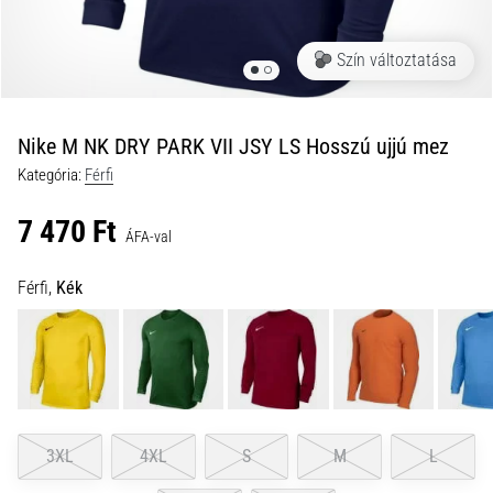
okai
A
Szín változtatása
térdfájdalom
életében
legalább
egyszer
Nike M NK DRY PARK VII JSY LS Hosszú ujjú mez
minden
Kategória:
Férfi
futót
elér,
7 470 Ft
legyen
ÁFA-val
szó
amatőrről
Férfi,
Kék
vagy
profiról.
Mik
a
fájdalom…
3XL
4XL
S
M
L
2026.08.05.