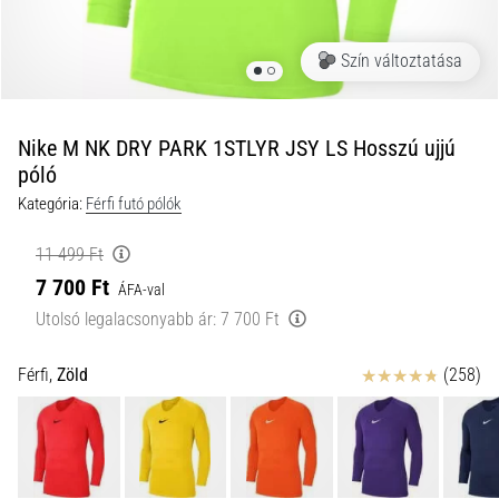
okok
és
Szín változtatása
a
leghatékonyabb
kezelések
Nike M NK DRY PARK 1STLYR JSY LS Hosszú ujjú
Éles
póló
sarokfájdalmat
tapasztalsz
Kategória:
Férfi futó pólók
futás
közben
11 499 Ft
vagy
7 700 Ft
ÁFA-val
után?
Utolsó legalacsonyabb ár:
7 700 Ft
Az
egyik
Értékelés
leggyakoribb
Férfi,
Zöld
(258)
kiváltó
ok
a
talpi
bőnye