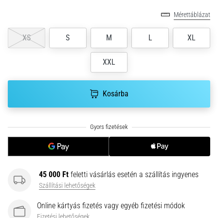
gyulladása
Mérettáblázat
…
XS
S
M
L
XL
2026.08.05.
•
XXL
14 perces olvasási idő
Szénhidrát-
Kosárba
szuperkompenzáció:
Hogyan
befolyásolja
a
futóteljesítményt?
Azt
mondják,
45 000 Ft
feletti vásárlás esetén a szállítás ingyenes
a
Szállítási lehetőségek
szénhidrát-
szuperkompenzáció
Online kártyás fizetés vagy egyéb fizetési módok
javítja
Fizetési lehetőségek