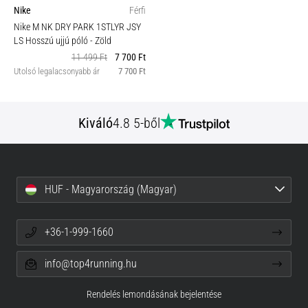
Nike
Férfi
Nike M NK DRY PARK 1STLYR JSY
LS Hosszú ujjú póló
- Zöld
11 499 Ft
7 700 Ft
Utolsó legalacsonyabb ár
7 700 Ft
Kiváló
4.8 5-ből
HUF - Magyarország (Magyar)
+36-1-999-1660
info@top4running.hu
Rendelés lemondásának bejelentése