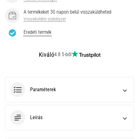
az
állóképességi
A termékeket 30 napon belül visszaküldheted
teljesítményt.
Visszaküldési szabályzat
Vajon
tényleg
Eredeti termék
igaz?
Tudd
meg,
Kiváló
4.8 5-ből
miből…
Minden cikk
megjelenítése
Paraméterek
Leírás