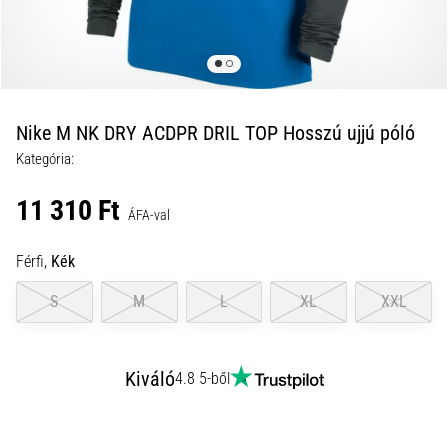
okai
A
térdfájdalom
életében
legalább
egyszer
Nike M NK DRY ACDPR DRIL TOP Hosszú ujjú póló
minden
Kategória:
futót
elér,
11 310 Ft
legyen
ÁFA-val
szó
amatőrről
Férfi,
Kék
vagy
S
M
L
XL
XXL
profiról.
Mik
a
fájdalom…
Kiváló
4.8 5-ből
2026.08.05.