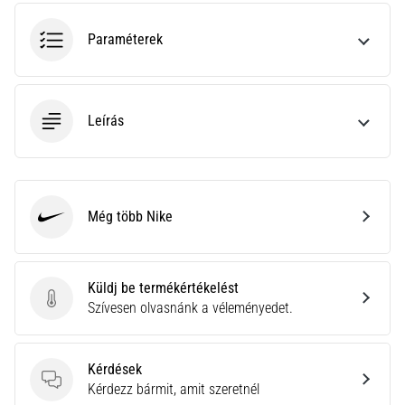
•
10 perces olvasási idő
Paraméterek
Plantar
Fasciitis:
Tünetek,
okok
Leírás
és
a
leghatékonyabb
kezelések
Még több Nike
Nike
Éles
sarokfájdalmat
tapasztalsz
Küldj be termékértékelést
futás
Küldj be termékértékelést
Szívesen olvasnánk a véleményedet.
közben
vagy
után?
Kérdések
Az
Kérdések
Kérdezz bármit, amit szeretnél
egyik