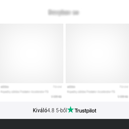
Kiváló
4.8 5-ből