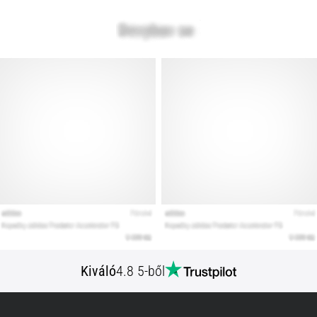
Kiváló
4.8 5-ből