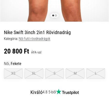
és
hogyan
kell
végrehajtani
őket?
Nike Swift 3inch 2in1 Rövidnadrág
A
Kategória:
Női futó rövidnadrágok
gyakorlatban
az
20 800 Ft
ingafutás
ÁFA-val
a
sebességet,
Női,
Fekete
a
mozgékonyságot
XS
XL
S
M
L
és
az
irányváltási
Kiváló
4.8 5-ből
képességet
teszteli.
Hogyan