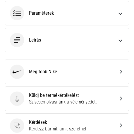
hajtható…
Paraméterek
2026.08.06.
•
11 perces olvasási idő
Leírás
Futótérd:
Okok,
kezelés
és
megelőzés
Még több Nike
Nike
A
futótérd,
más
Küldj be termékértékelést
néven
Küldj be termékértékelést
Szívesen olvasnánk a véleményedet.
iliotibiális
szalag
szindróma
Kérdések
(ITBS),
Kérdések
Kérdezz bármit, amit szeretnél
egy