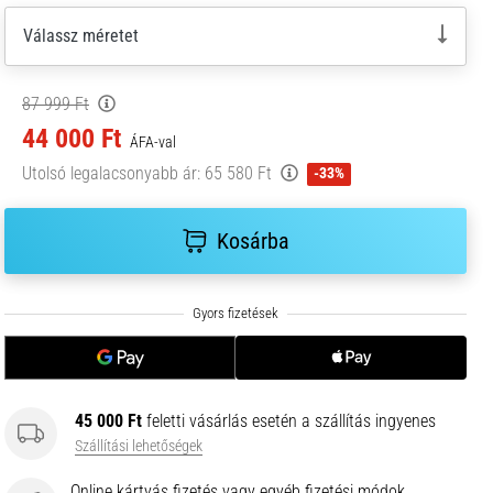
Válassz méretet
87 999 Ft
44 000 Ft
ÁFA-val
Utolsó legalacsonyabb ár:
65 580 Ft
-33%
Kosárba
45 000 Ft
feletti vásárlás esetén a szállítás ingyenes
Szállítási lehetőségek
Online kártyás fizetés vagy egyéb fizetési módok