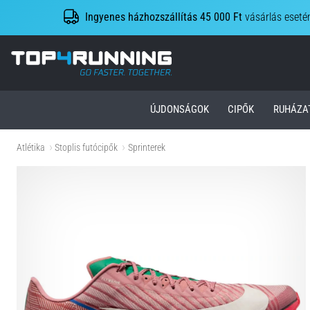
Ingyenes házhozszállítás 45 000 Ft
vásárlás eseté
Top4Running.hu
ÚJDONSÁGOK
CIPŐK
RUHÁZA
Atlétika
Stoplis futócipők
Sprinterek