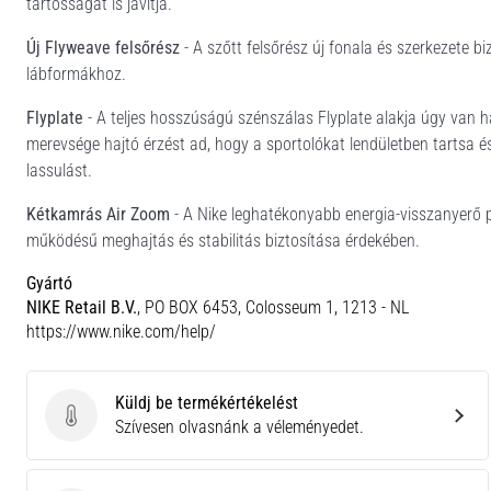
tartósságát is javítja.
Új Flyweave felsőrész
- A szőtt felsőrész új fonala és szerkezete b
lábformákhoz.
Flyplate
- A teljes hosszúságú szénszálas Flyplate alakja úgy van 
merevsége hajtó érzést ad, hogy a sportolókat lendületben tartsa és
lassulást.
Kétkamrás Air Zoom
- A Nike leghatékonyabb energia-visszanyerő p
működésű meghajtás és stabilitás biztosítása érdekében.
Gyártó
NIKE Retail B.V.
, PO BOX 6453, Colosseum 1, 1213 - NL
https://www.nike.com/help/
Küldj be termékértékelést
Küldj be termékértékelést
Szívesen olvasnánk a véleményedet.