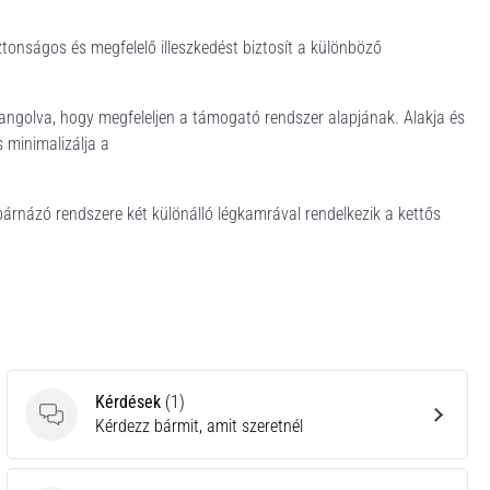
iztonságos és megfelelő illeszkedést biztosít a különböző
hangolva, hogy megfeleljen a támogató rendszer alapjának. Alakja és
 minimalizálja a
árnázó rendszere két különálló légkamrával rendelkezik a kettős
Kérdések
(1)
Kérdések
Kérdezz bármit, amit szeretnél