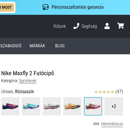
Pénzvisszafizetési garancia
J MOST
Rólunk
Segítség
Felhasználó
kosár
SZABADIDŐ
MÁRKÁK
BLOG
Nike Maxfly 2 Futócipő
Kategória:
Sprinterek
Értékelés
Unisex,
Rózsaszín
(47)
+2
Mérettáblázat