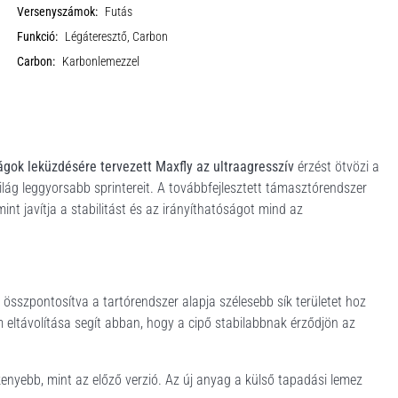
Versenyszámok:
Futás
Funkció:
Légáteresztő, Carbon
Carbon:
Karbonlemezzel
gok leküzdésére tervezett Maxfly az ultraagresszív
érzést ötvözi a
lág leggyorsabb sprintereit. A továbbfejlesztett támasztórendszer
int javítja a stabilitást és az irányíthatóságot mind az
összpontosítva a tartórendszer alapja szélesebb sík területet hoz
m eltávolítása segít abban, hogy a cipő stabilabbnak érződjön az
nyebb, mint az előző verzió. Az új anyag a külső tapadási lemez