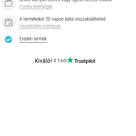
Fizetési lehetőségek
A termékeket 30 napon belül visszaküldheted
Visszaküldési szabályzat
Eredeti termék
Kiváló
4.8 5-ből