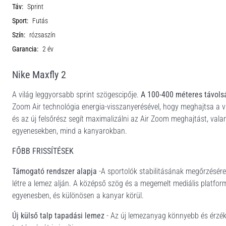
Táv:
Sprint
Sport:
Futás
Szín:
rózsaszín
Garancia:
2 év
Nike Maxfly 2
A világ leggyorsabb sprint szögescipője.
A 100-400 méteres távolsá
Zoom Air technológia energia-visszanyerésével, hogy meghajtsa a vi
és az új felsőrész segít maximalizálni az Air Zoom meghajtást, valam
egyenesekben, mind a kanyarokban.
FŐBB FRISSÍTÉSEK
Támogató rendszer alapja
-A sportolók stabilitásának megőrzésére 
létre a lemez alján. A középső szög és a megemelt mediális platfor
egyenesben, és különösen a kanyar körül.
Új külső talp tapadási lemez
- Az új lemezanyag könnyebb és érzéke