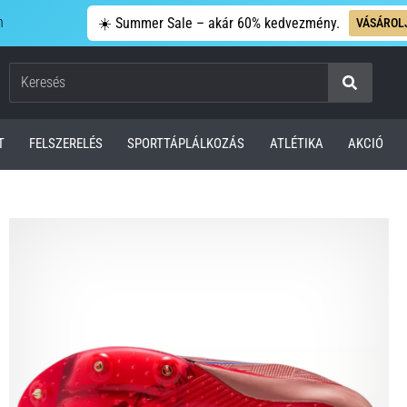
n
☀️ Summer Sale – akár 60% kedvezmény.
VÁSÁROL
Keresés
T
FELSZERELÉS
SPORTTÁPLÁLKOZÁS
ATLÉTIKA
AKCIÓ