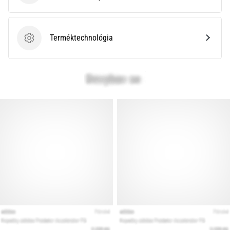
leggyakoribb
kiváltó
ok
a
Terméktechnológia
Terméktechnológia
talpi
bőnye
gyulladása
…
Minden cikk
megjelenítése