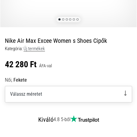
okai
A
térdfájdalom
életében
legalább
egyszer
Nike Air Max Excee Women s Shoes Cipők
minden
Kategória:
Új termékek
futót
elér,
42 280 Ft
legyen
ÁFA-val
szó
amatőrről
Női,
Fekete
vagy
profiról.
Válassz méretet
Mik
a
fájdalom…
Kiváló
4.8 5-ből
2026.08.05.