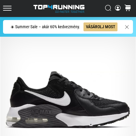
országútra
Keresés
kosár
és
Top4Running.hu
terepre,
Keresés
és
☀️ Summer Sale – akár 60% kedvezmény.
VÁSÁROLJ MOST
élvezd
a…
2026.08.05.
•
11 perces olvasási idő
A
futás
közben
és
után
jelentkező
térdfájdalom
leggyakoribb