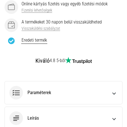
leggyakoribb
Online kártyás fizetés vagy egyéb fizetési módok
kiváltó
Fizetési lehetőségek
ok
a
A termékeket 30 napon belül visszaküldheted
talpi
Visszaküldési szabályzat
bőnye
gyulladása
Eredeti termék
…
Kiváló
4.8 5-ből
Minden cikk
megjelenítése
Paraméterek
Leírás