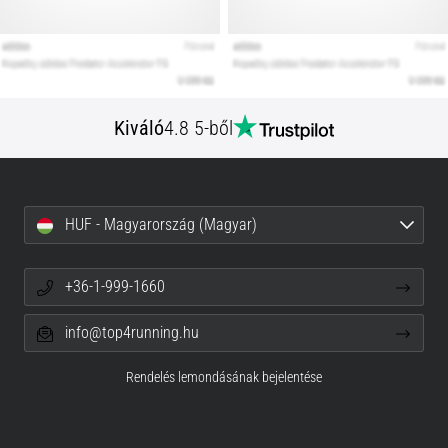
Kiváló
4.8 5-ből
HUF - Magyarország (Magyar)
+36-1-999-1660
info@top4running.hu
Rendelés lemondásának bejelentése