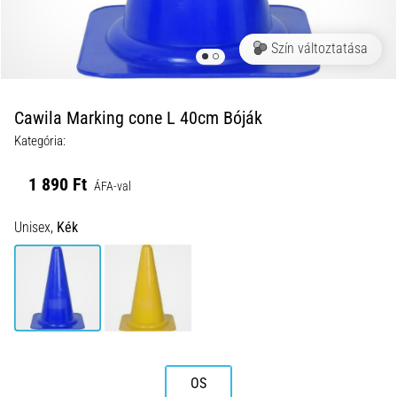
okai
A
Szín változtatása
térdfájdalom
életében
legalább
egyszer
Cawila Marking cone L 40cm Bóják
minden
Kategória:
futót
elér,
1 890 Ft
ÁFA-val
legyen
szó
Unisex,
Kék
amatőrről
vagy
profiról.
Mik
a
fájdalom…
2026.08.05.
OS