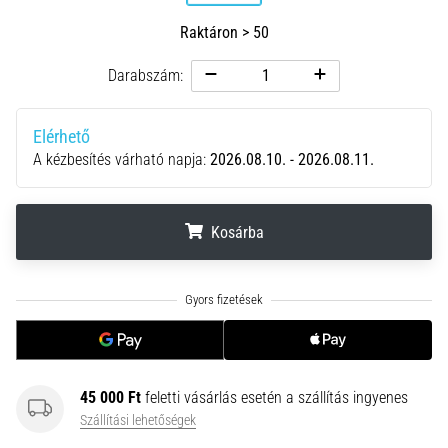
•
10 perces olvasási idő
Raktáron > 50
Plantar
Darabszám:
Fasciitis:
Tünetek,
okok
Elérhető
és
A kézbesítés várható napja:
2026.08.10. - 2026.08.11.
a
leghatékonyabb
kezelések
Kosárba
Éles
sarokfájdalmat
.
.
.
tapasztalsz
futás
közben
vagy
után?
45 000 Ft
feletti vásárlás esetén a szállítás ingyenes
Az
Szállítási lehetőségek
egyik